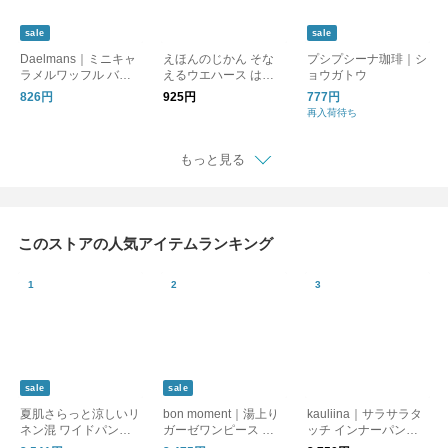
sale
sale
Daelmans｜ミニキャ
えほんのじかん そな
プシプシーナ珈琲｜シ
ラメルワッフル バッ
えるウエハース はら
ョウガトウ
グ
ぺこあおむし／保存食
826円
925円
777円
備蓄食 非常食 防災グ
再入荷待ち
ッズ 防災用品
もっと見る
このストアの人気アイテムランキング
sale
sale
夏肌さらっと涼しいリ
bon moment｜湯上り
kauliina｜サラサラタ
ネン混 ワイドパンツ /
ガーゼワンピース ル
ッチ インナーパンツ
洗える コットンリネ
ームワンピース
吸水速乾 接触冷感 日