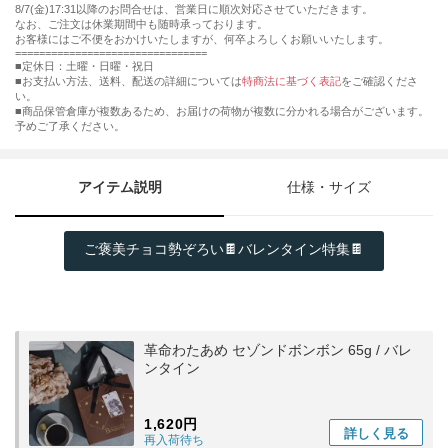
8/7(金)17:31以降のお問合せは、営業日に順次対応させていただきます。
なお、ご注文は休業期間中も随時承っております。
お客様にはご不便をおかけいたしますが、何卒よろしくお願いいたします。
================================
■定休日：土曜・日曜・祝日
■お支払い方法、送料、配送の詳細については
特商法に基づく表記
をご確認くださ
い。
■商品保管倉庫が複数あるため、お届けの荷物が複数に分かれる場合がございます。
予めご了承ください。
アイテム説明
仕様・サイズ
ご褒美チョコ勢ぞろい🍫バレンタイン特集🍫
革命わたあめ セゾンドボンボン 65g / バレ
ンタイン
1,620円
詳しく
見る
再入荷待ち