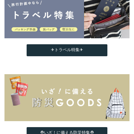
✈トラベル特集✈
⛑いざ！に備える防災特集⛑