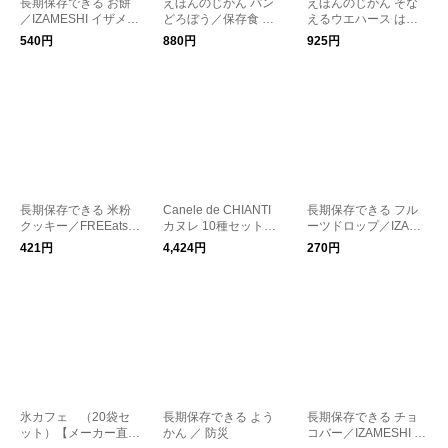
長期保存できる お餅
えほんのじかん パン
えほんのじかん そな
／IZAMESHI イザメシ
どろぼう／保存食 備
えるウエハース はら
防災 保存食
蓄食 非常食 防災グッ
ぺこあおむし／保存食
540円
880円
925円
ズ 防災用品
備蓄食 非常食 防災グ
ッズ 防災用品
長期保存できる 米粉
Canele de CHIANTI
長期保存できる フル
クッキー／FREEats
カヌレ 10種セット／
ーツドロップ／IZAME
防災
カヌレドキャンティ
SHI イザメシ 防災 保
421円
4,424円
270円
【メーカー直送】
存食
氷カフェ （20袋セ
長期保存できる よう
長期保存できる チョ
ット）【メーカー直
かん ／ 防災
コバー／IZAMESHI イ