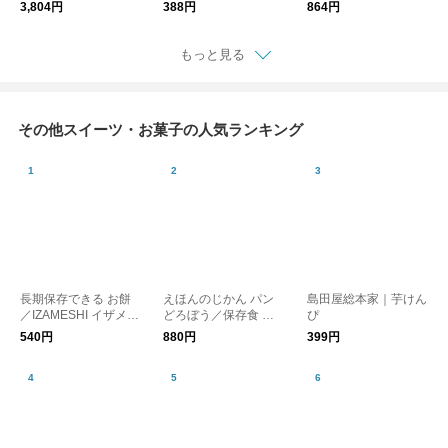
送】【送料無料】
ザメシ 防災 保存食
3,804円
388円
864円
もっと見る
その他スイーツ・お菓子の人気ランキング
長期保存できる お餅
えほんのじかん パン
島田屋総本家｜芋けん
／IZAMESHI イザメシ
どろぼう／保存食 備
ぴ
防災 保存食
蓄食 非常食 防災グッ
540円
880円
399円
ズ 防災用品