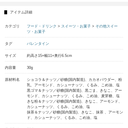
アイテム詳細
カテゴリ
フード・ドリンク
>
スイーツ・お菓子
>
その他スイー
ツ・お菓子
タグ
バレンタイン
サイズ
約高さ15×幅11×奥行6.5cm
内容量
30g
原材料名
ショコラ＆ナッツ／砂糖(国内製造)、カカオパウダー、粉
乳、アーモンド、カシューナッツ、くるみ、こめ油、塩
黒ゴマ＆ナッツ／砂糖(国内製造)、黒ごま、きなこ、アー
モンド、カシューナッツ、くるみ、こめ油、麦芽糖、塩
きな粉＆ナッツ／砂糖(国内製造)、きなこ、アーモンド、
カシューナッツ、くるみ、こめ油、塩
抹茶＆ナッツ／砂糖(国内製造)、きなこ、抹茶 、アーモン
ド、カシューナッツ、くるみ、こめ油、塩