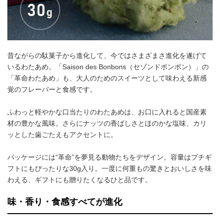
昔ながらの駄菓子から進化して、今ではさまざまさ進化を遂げて
いるわたあめ。「Saison des Bonbons（セゾンドボンボン）」の
「革命わたあめ」も、大人のためのスイーツとして味わえる新感
覚のフレーバーと食感です。
ふわっと軽やかな口当たりのわたあめは、お口に入れると国産素
材の豊かな風味。さらにナッツの香ばしさとほのかな塩味、カリ
ッとした歯ごたえもアクセントに。
パッケージには“革命”を夢見る動物たちをデザイン。容量はプチギ
フトにもぴったりな30g入り。一度に何重もの驚きとおいしさを味
わえる、ギフトにも贈りたくなるひと品です。
味・香り・食感すべてが進化