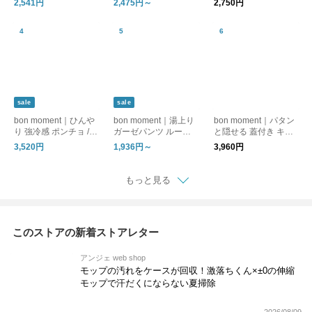
2,541円
2,475円～
2,750円
ン ベイカーワイドパ
本製
ンツ
sale
sale
bon moment｜ひんや
bon moment｜湯上り
bon moment｜パタン
り 強冷感 ポンチョ / C
ガーゼパンツ ルーム
と隠せる 蓋付き キャ
OOLIC[R] 接触冷感 持
パンツ
スター付き収納
3,520円
1,936円～
3,960円
続冷感 UVカット99％
UPF50+ 消臭
もっと見る
このストアの新着ストアレター
アンジェ web shop
モップの汚れをケースが回収！激落ちくん×±0の伸縮
モップで汗だくにならない夏掃除