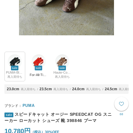
sale
sale
sale
PUMA-Black(col.01)
Haute-Coffee(col.31)
For-All-Time-Red(col.02)
再入荷待ち
再入荷待ち
23.0cm
23.5cm
24.0cm
24.5cm
再入荷待ち
再入荷待ち
再入荷待ち
再入荷待
PUMA
スピードキャット オージー SPEEDCAT OG スニ
68
sale
ーカー ローカット シューズ 靴 398846 プーマ
10,780円
30%OFF