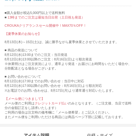
購入金額が税込5,000円以上で送料無料
13時までのご注文は最短当日出荷（土日祝も発送）
CROUKAクリアランスセール開催中！MAX70％OFF！
【夏季休業のお知らせ】
8月13日(木)～15日(土)は、誠に勝手ながら夏季休業とさせていただきます。
■ 商品の発送について
8月12日(水)13:00までのご注文：当日発送
8月12日(水)13:00以降のご注文：8月16日(日)より順次発送
※休業明けはご注文状況により、通常より発送・お届けにお時間をいただく場合や、
分割配送となる場合がございます。
■ お問い合わせについて
8月12日(水)17:00までのお問い合わせ：当日中に対応
8月12日(水)17:00以降のお問い合わせ：8月16日(日)より順次対応
※お電話でのお問い合わせは、8月17日(月)より通常通り対応いたします。
【メール便につきまして】
メール便のご利用は
クレジットカード払い
のみとなります。（ご注文後、当店で送料
分の金額訂正をし請求いたします）
ご利用の場合は注文時の備考欄に「メール便希望」とご記入ください。
またメール便をご利用いただける商品には商品ページ下部に記載しております。
アイテム説明
仕様・サイズ