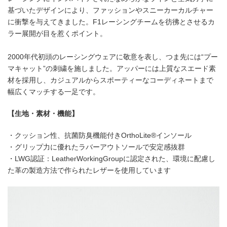
基づいたデザインにより、ファッションやスニーカーカルチャー
に衝撃を与えてきました。F1レーシングチームを彷彿とさせるカ
ラー展開が目を惹くポイント。
2000年代初頭のレーシングウェアに敬意を表し、つま先には“プー
マキャット”の刺繍を施しました。アッパーには上質なスエード素
材を採用し、カジュアルからスポーティーなコーディネートまで
幅広くマッチする一足です。
【生地・素材・機能】
・クッション性、抗菌防臭機能付きOrthoLite®インソール
・グリップ力に優れたラバーアウトソールで安定感抜群
・LWG認証：LeatherWorkingGroupに認定された、環境に配慮し
た革の製造方法で作られたレザーを使用しています