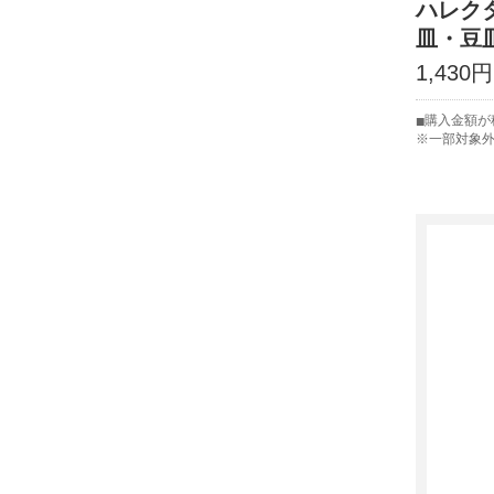
ハレク
皿・豆
1,430円
購入金額が
※一部対象