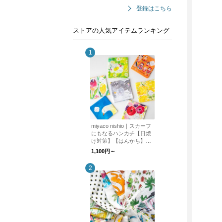
登録はこちら
ストアの人気アイテムランキング
miyaco nishio｜スカーフ
にもなるハンカチ【日焼
け対策】【はんかち】
【プレゼント】
1,100円～