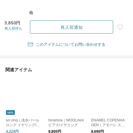
3,850円
再入荷通知
再入荷待ち
このアイテムについてお問い合わせする
関連アイテム
sale
un cinq｜淡水パール
hinahina｜WOOLmini
ENAMEL COPENHA
ロング イヤリング/ピ
ピアス/イヤリング
GEN｜アモーレ スタ
アス【メール便】
ッズピアス
4,224円
8,800円
8,690円