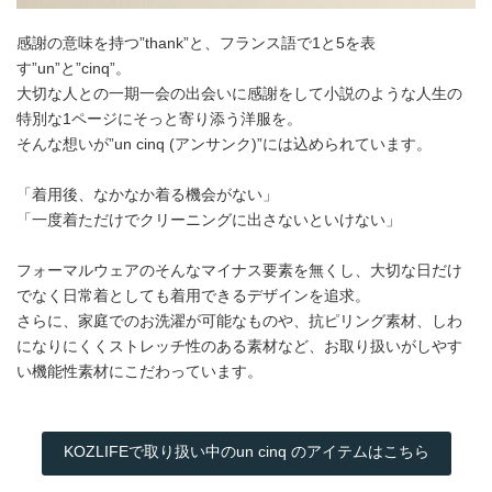
感謝の意味を持つ”thank”と、フランス語で1と5を表
す”un”と”cinq”。
大切な人との一期一会の出会いに感謝をして小説のような人生の
特別な1ページにそっと寄り添う洋服を。
そんな想いが”un cinq (アンサンク)”には込められています。
「着用後、なかなか着る機会がない」
「一度着ただけでクリーニングに出さないといけない」
フォーマルウェアのそんなマイナス要素を無くし、大切な日だけ
でなく日常着としても着用できるデザインを追求。
さらに、家庭でのお洗濯が可能なものや、抗ピリング素材、しわ
になりにくくストレッチ性のある素材など、お取り扱いがしやす
い機能性素材にこだわっています。
KOZLIFEで取り扱い中のun cinq のアイテムはこちら