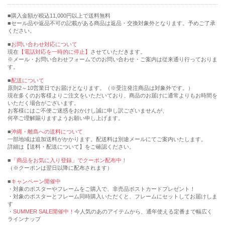
購入金額が税込11,000円以上で送料無料
セール品や返品不可の記載がある商品は返品・交換対象外となります。予めご了承
ください。
■
お問い合わせ対応について
現在
【電話対応を一時的に停止】
させていただきます。
※メール・お問い合わせフォームでのお問い合わせ・ご案内は従来通り行っておりま
す。
■
配送について
原則2～10営業日でお届けとなります。（※受注発注商品は対象外です。）
現在多くのお客様よりご注文をいただいており、商品のお届けに通常よりもお時間を
いただく場合がございます。
お客様にはご不便ご迷惑をおかけし誠に申し訳ございませんが、
何卒ご理解賜りますようお願い申し上げます。
■
沖縄・離島への送料について
一部地域は追加送料がかかります。配送料は別途メールにてご案内いたします。
詳細は【送料・配送について】をご確認ください。
■
「商品をお気に入り登録」でクーポン配布中！
（※クーポンは翌日以降に配布されます）
■
キャンペーン開催中
・対象のポスターやフレームをご購入で、非売品ポストカードプレゼント！
・対象のポスターとフレーム同時購入いただくと、フレームにセットしてお届けしま
す
・
SUMMER SALE開催中！
今人気のあのアイテムから、通年使える定番まで幅広く
ラインナップ