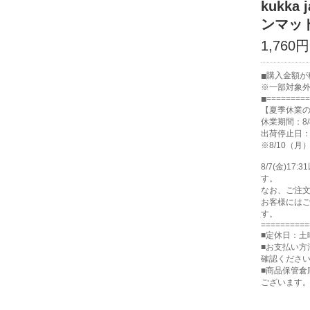
kukk
ンマット
1,760円
購入金額が税
※一部対象
=========
【夏季休業
休業期間：8/
出荷停止日：8
※8/10（
8/7(金)
す。
なお、ご注
お客様には
す。
==========
■定休日：土
■お支払い方
確認くださ
■商品保管
ございます