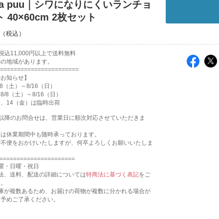
a ja puu｜シワになりにくいランチョ
 40×60cm 2枚セット
込11,000円以上で送料無料
外の地域があります。
=======================
のお知らせ】
8（土）～8/16（日）
/8（土）～8/16（日）
月）、14（金）は臨時出荷
17:31以降のお問合せは、営業日に順次対応させていただきま
文は休業期間中も随時承っております。
ご不便をおかけいたしますが、何卒よろしくお願いいたしま
======================
曜・日曜・祝日
法、送料、配送の詳細については
特商法に基づく表記
をご
い。
倉庫が複数あるため、お届けの荷物が複数に分かれる場合が
。予めご了承ください。