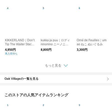
KIKKERLAND｜Don’t
kukka ja puu｜ロディ
Orné de Feuilles｜um
Tip The Waiter Stacki
ninonino ニーノニー
ao ねこ ぬいぐるみ
ng Game ドントティ
ノ 乗用ロディ イタリ
4,950円
8,800円
3,300円
ップザウェイタースタ
ア生まれの乗用玩具 R
再入荷待ち
ッキングゲーム
ody ／クッカヤプー
もっと見る
Oak Villageの一覧を見る
このストアの人気アイテムランキング