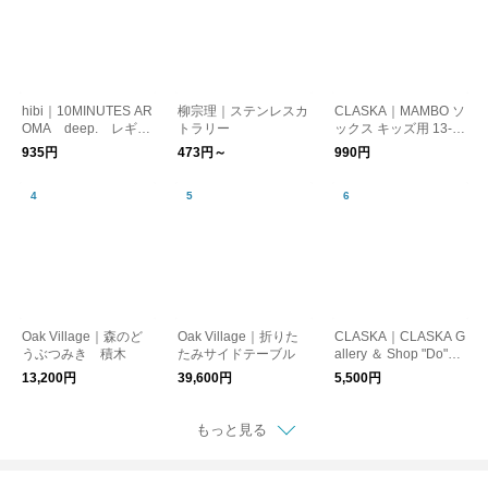
hibi｜10MINUTES AR
柳宗理｜ステンレスカ
CLASKA｜MAMBO ソ
OMA deep. レギュ
トラリー
ックス キッズ用 13-1
ラーボックス マット
5cm
935円
473円～
990円
付（お香スティック8
本入り）
Oak Village｜森のど
Oak Village｜折りた
CLASKA｜CLASKA G
うぶつみき 積木
たみサイドテーブル
allery ＆ Shop "Do"×
東屋 Cup & Saucer
13,200円
39,600円
5,500円
Kaoru
もっと見る