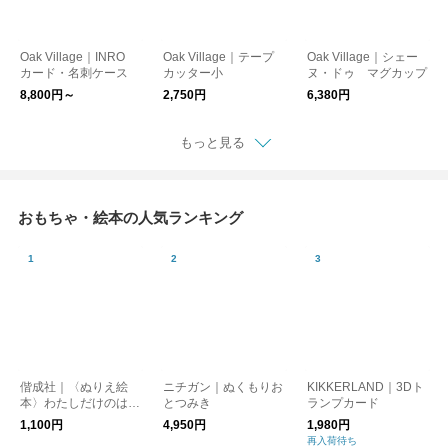
Oak Village｜INRO
Oak Village｜テープ
Oak Village｜シェー
カード・名刺ケース
カッター小
ヌ・ドゥ マグカップ
8,800円～
2,750円
6,380円
もっと見る
おもちゃ・絵本の人気ランキング
偕成社｜〈ぬりえ絵
ニチガン｜ぬくもりお
KIKKERLAND｜3Dト
本〉わたしだけのはら
とつみき
ランプカード
ぺこあおむし［メール
1,100円
4,950円
1,980円
便］
再入荷待ち