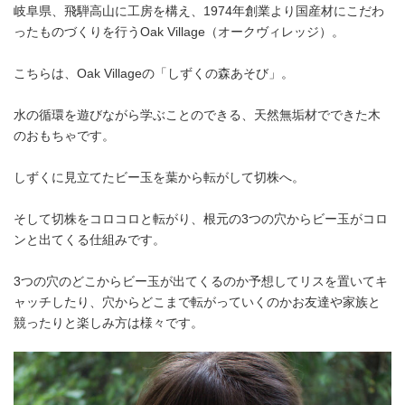
岐阜県、飛騨高山に工房を構え、1974年創業より国産材にこだわ
ったものづくりを行うOak Village（オークヴィレッジ）。
こちらは、Oak Villageの「しずくの森あそび」。
水の循環を遊びながら学ぶことのできる、天然無垢材でできた木
のおもちゃです。
しずくに見立てたビー玉を葉から転がして切株へ。
そして切株をコロコロと転がり、根元の3つの穴からビー玉がコロ
ンと出てくる仕組みです。
3つの穴のどこからビー玉が出てくるのか予想してリスを置いてキ
ャッチしたり、穴からどこまで転がっていくのかお友達や家族と
競ったりと楽しみ方は様々です。