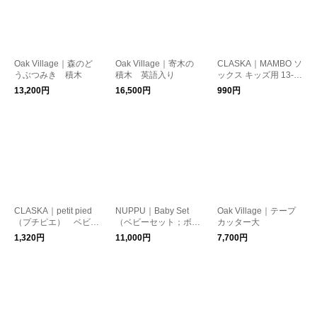
Oak Village｜森のど
Oak Village｜寄木の
CLASKA｜MAMBO ソ
うぶつみき 積木
積木 英語入り
ックス キッズ用 13-1
5cm
13,200円
16,500円
990円
CLASKA｜petit pied
NUPPU｜Baby Set
Oak Village｜テープ
（プチピエ） ベビー
（ベビーセット；ボウ
カッター大
くつ下
ル・プレート・マグカ
1,320円
11,000円
7,700円
ップ・スプーン・ビ
ブ）