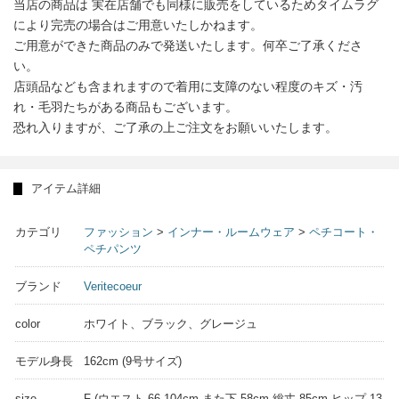
当店の商品は 実在店舗でも同様に販売をしているためタイムラグ
により完売の場合はご用意いたしかねます。
ご用意ができた商品のみで発送いたします。何卒ご了承くださ
い。
店頭品なども含まれますので着用に支障のない程度のキズ・汚
れ・毛羽たちがある商品もございます。
恐れ入りますが、ご了承の上ご注文をお願いいたします。
アイテム詳細
カテゴリ
ファッション
>
インナー・ルームウェア
>
ペチコート・
ペチパンツ
ブランド
Veritecoeur
color
ホワイト、ブラック、グレージュ
モデル身長
162cm (9号サイズ)
size
F (ウエスト 66-104cm また下 58cm 総丈 85cm ヒップ 13