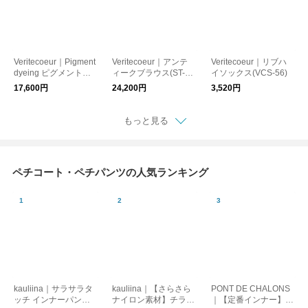
Veritecoeur｜Pigment
Veritecoeur｜アンテ
Veritecoeur｜リブハ
dyeing ピグメントダ
ィークブラウス(ST-17
イソックス(VCS-56)
イミニ裏毛プルオーバ
7)
17,600円
24,200円
3,520円
ー(VCC-532)ヴェリテ
クール
もっと見る
ペチコート・ペチパンツの人気ランキング
kauliina｜サラサラタ
kauliina｜【さらさら
PONT DE CHALONS
ッチ インナーパンツ
ナイロン素材】チラ見
｜【定番インナー】ペ