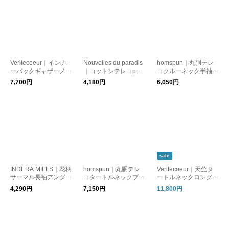
Veritecoeur｜インナ
Nouvelles du paradis
homspun｜丸胴テレ
ーバックギャザーノー
｜コットンテレコpetit
コクルーネック半袖プ
スリーブ(ST-163)【メ
クループルオーバー(P
ルオーバー(6301)
7,700円
4,180円
6,050円
ール便対象】
C24301A)
sale
INDERA MILLS｜花柄
homspun｜丸胴テレ
Veritecoeur｜天竺タ
サーマル長袖アンダー
コタートルネックプル
ートルネックロングス
ウェア(IT2611066)
オーバー(6286)
リーブTEE(VCC-489)
4,290円
7,150円
11,800円