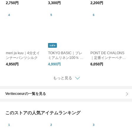
吸水速乾 接触冷感 日
えを防ぐ タンクワン
チパンツ/ショート
2,750円
3,300円
2,200円
本製
ピース ペチワンピー
ス インナーワンピー
ス 接触冷感 吸水速乾
sale
meri ja kuu｜4分丈イ
TOKYO BASIC｜プレ
PONT DE CHALONS
ンナーパンツシルク
ミアムリネン100％ 裾
｜定番インナーペチパ
ゴム入り ロング ぺチ
ンツ/ロング
4,950円
4,990円
6,050円
パンツ｜インナーパン
ツ インナー
もっと見る
Veritecoeurの一覧を見る
このストアの人気アイテムランキング