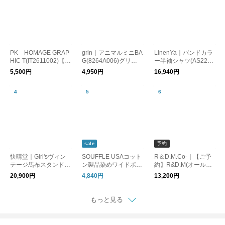
PK HOMAGE GRAP
grin｜アニマルミニBA
LinenYa｜バンドカラ
HIC T(IT2611002)【メ
G(8264A006)グリン
ー半袖シャツ(AS224
ール便対象】
【メール便対象】
RC-1)リネンヤ
5,500円
4,950円
16,940円
予約
sale
快晴堂｜Girl'sヴィン
SOUFFLE USAコット
R＆D.M.Co-｜【ご予
テージ馬布スタンド
ン製品染めワイドポン
約】R&D.M(オールド
斜めポケ・イージーパ
チョ7分袖TEE(26S-C
マンズテーラー) TEA
20,900円
4,840円
13,200円
ンツ(63P-33)かいせい
021)【メール便対象】
PLEASE BAG(OLD74
どう
40)オールドマンズテ
ーラー
もっと見る