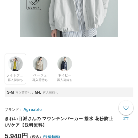
ライトグレー
ベージュ
ネイビー
再入荷待ち
再入荷待ち
再入荷待ち
S-M
M-L
再入荷待ち
再入荷待ち
Agreable
きれい目派さんの マウンテンパーカー 撥水 花粉防止
277
UVケア【送料無料】
5,940円
(送料無料)