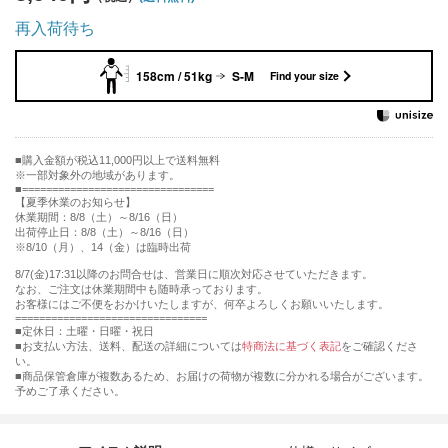
再入荷待ち
158cm / 51kg
S-M
Find your size
購入金額が税込11,000円以上で送料無料
※一部対象外の地域があります。
================================
【夏季休業のお知らせ】
休業期間：8/8（土）～8/16（日）
出荷停止日：8/8（土）～8/16（日）
※8/10（月）、14（金）は臨時出荷
8/7(金)17:31以降のお問合せは、営業日に順次対応させていただきます。
なお、ご注文は休業期間中も随時承っております。
お客様にはご不便をおかけいたしますが、何卒よろしくお願いいたします。
================================
■定休日：土曜・日曜・祝日
■お支払い方法、送料、配送の詳細については
特商法に基づく表記
をご確認くださ
い。
■商品保管倉庫が複数あるため、お届けの荷物が複数に分かれる場合がございます。
予めご了承ください。