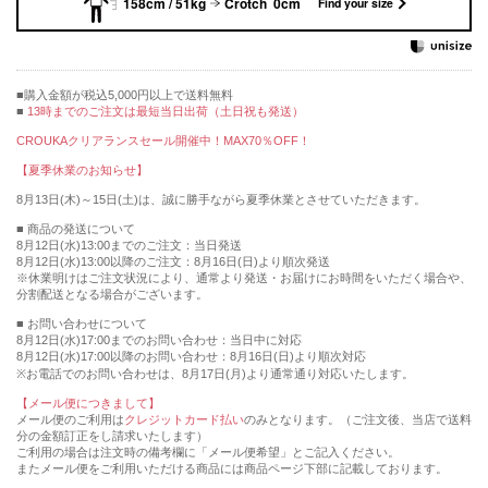
158cm / 51kg
Crotch 0cm
Find your size
購入金額が税込5,000円以上で送料無料
13時までのご注文は最短当日出荷（土日祝も発送）
CROUKAクリアランスセール開催中！MAX70％OFF！
【夏季休業のお知らせ】
8月13日(木)～15日(土)は、誠に勝手ながら夏季休業とさせていただきます。
■ 商品の発送について
8月12日(水)13:00までのご注文：当日発送
8月12日(水)13:00以降のご注文：8月16日(日)より順次発送
※休業明けはご注文状況により、通常より発送・お届けにお時間をいただく場合や、
分割配送となる場合がございます。
■ お問い合わせについて
8月12日(水)17:00までのお問い合わせ：当日中に対応
8月12日(水)17:00以降のお問い合わせ：8月16日(日)より順次対応
※お電話でのお問い合わせは、8月17日(月)より通常通り対応いたします。
【メール便につきまして】
メール便のご利用は
クレジットカード払い
のみとなります。（ご注文後、当店で送料
分の金額訂正をし請求いたします）
ご利用の場合は注文時の備考欄に「メール便希望」とご記入ください。
またメール便をご利用いただける商品には商品ページ下部に記載しております。