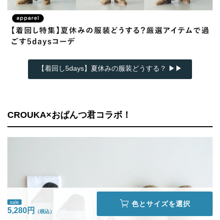
【着回し5days】夏休みの服装どうする？ ▶▶
CROUKA×おぱんつ君コラボ！
sale
色とサイズを選択
5,280円