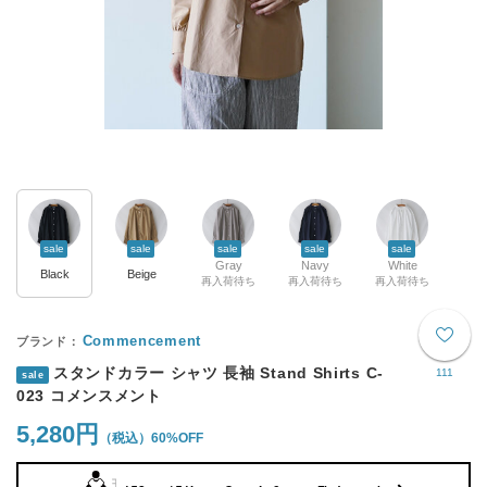
sale
sale
sale
sale
sale
Gray
Navy
White
Black
Beige
再入荷待ち
再入荷待ち
再入荷待ち
Commencement
スタンドカラー シャツ 長袖 Stand Shirts C-
111
sale
023 コメンスメント
5,280円
60%OFF