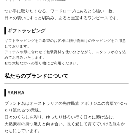
つい手に取りたくなる、ワードローブにあると心強い一枚。
日々の装いにすっと馴染み、あると重宝するワンピースです。
ギフトラッピング
ギフトラッピングをご希望のお客様に贈り物向けのラッピングをご用意
しております。
アイテムや形に合わせて包装資材を使い分けながら、スタッフが心を込
めてお包みいたします。
ぜひ大切な方への贈り物にご利用ください。
私たちのブランドについて
YARRA
ブランド名はオーストラリアの先住⺠族 アボリジニの⾔葉で”ゆっ
たり流れる”の意味。
⽇々のくらしを彩り、ゆったり移ろい⾏く⽇々に溶け込む。
天然素材の持つ魅⼒と向き合い、⻑く愛して育てていける服をか
たちにしています。