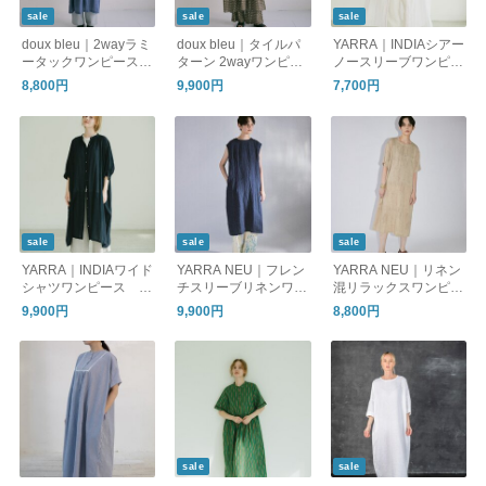
sale
sale
sale
doux bleu｜2wayラミ
doux bleu｜タイルパ
YARRA｜INDIAシアー
ータックワンピース
ターン 2wayワンピー
ノースリーブワンピー
DB-2624-062
ス DB-2624-065
ス YR-1624-304
8,800円
9,900円
7,700円
sale
sale
sale
YARRA｜INDIAワイド
YARRA NEU｜フレン
YARRA NEU｜リネン
シャツワンピース Y
チスリーブリネンワン
混リラックスワンピー
R-1624-308
ピース NU-5624-44
ス NU-5624-446
9,900円
9,900円
8,800円
7
sale
sale