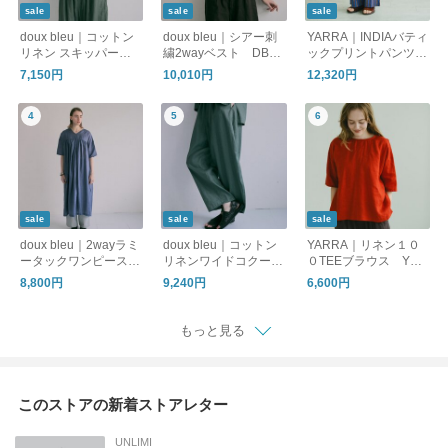
sale
sale
sale
doux bleu｜コットン
doux bleu｜シアー刺
YARRA｜INDIAバティ
リネン スキッパーシ
繍2wayベスト DB-2
ックプリントパンツ
ャツ DB-2623-081
628-077
YR-1625-275
7,150円
10,010円
12,320円
sale
sale
sale
doux bleu｜2wayラミ
doux bleu｜コットン
YARRA｜リネン１０
ータックワンピース
リネンワイドコクーン
０TEEブラウス YR-
DB-2624-062
パンツ DB-2625-08
1623-302
8,800円
9,240円
6,600円
2
もっと見る
このストアの新着ストアレター
UNLIMI