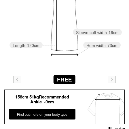
Sleeve cuff width
19cm
Length
120cm
Hem width
73cm
FREE
158cm 51kgRecommended
Ankle -9cm
Find out more on your body type