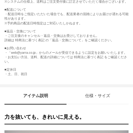
※システムの仕様上、送料はご注文受付後に訂正させていただく場合がございます。
■配送について
・配送日時をご指定いただいた場合でも、配送業者の混雑によりお届けが遅れる可能
性があります。
※予約商品の配送日時指定はご対応いたしかねます。
■返品・交換について
・ご注文後のキャンセル・返品・交換はお受けしておりません。
詳細は 特商法に基づく表記 の「返品・交換について」をご確認ください。
■お問い合わせ
・「web@yarra.co.jp」からのメールが受信できるように設定をお願いいたします。
・お支払い方法、送料、配送の詳細については 特商法に基づく表記 をご確認くださ
い。
■定休日
・土、日、祝日
アイテム説明
仕様・サイズ
力を抜いても、きれいに見える。