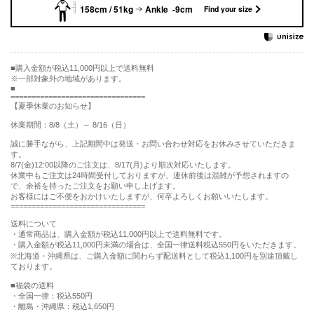
158cm / 51kg
Ankle -9cm
Find your size
購入金額が税込11,000円以上で送料無料
※一部対象外の地域があります。
================================
【夏季休業のお知らせ】
休業期間：8/8（土）～ 8/16（日）
誠に勝手ながら、上記期間中は発送・お問い合わせ対応をお休みさせていただきま
す。
8/7(金)12:00以降のご注文は、8/17(月)より順次対応いたします。
休業中もご注文は24時間受付しておりますが、連休前後は混雑が予想されますの
で、余裕を持ったご注文をお願い申し上げます。
お客様にはご不便をおかけいたしますが、何卒よろしくお願いいたします。
================================
送料について
・通常商品は、購入金額が税込11,000円以上で送料無料です。
・購入金額が税込11,000円未満の場合は、全国一律送料税込550円をいただきます。
※北海道・沖縄県は、ご購入金額に関わらず配送料として税込1,100円を別途頂戴し
ております。
■福袋の送料
・全国一律：税込550円
・離島・沖縄県：税込1,650円