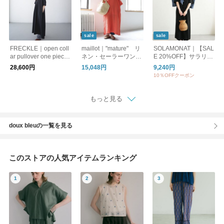
sale
sale
FRECKLE｜open coll
maillot｜"mature" リ
SOLAMONAT｜【SAL
ar pullover one piece/
ネン・セーラーワンピ
E 20%OFF】サラリト
black.lime2色展開/シ
ース
天竺紐ワンピース レ
28,600円
15,048円
9,240円
ャツワンピース
ディース 半袖 マキシ
10％OFFクーポン
ワンピース マキシ丈
無地 sma-sara-himoo
p
もっと見る
doux bleuの一覧を見る
このストアの人気アイテムランキング