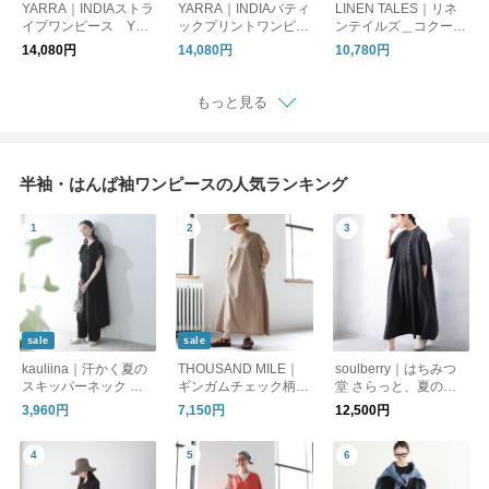
YARRA｜INDIAストラ
YARRA｜INDIAバティ
LINEN TALES｜リネ
イプワンピース YR-
ックプリントワンピー
ンテイルズ＿コクーン
1534-316
ス YR-1624-274
ワンピース LT20SS
14,080円
14,080円
10,780円
011
もっと見る
半袖・はんぱ袖ワンピースの人気ランキング
sale
sale
kauliina｜汗かく夏の
THOUSAND MILE｜
soulberry｜はちみつ
スキッパーネック ワ
ギンガムチェック柄・
堂 さらっと、夏のお
ンピース ／ 持続消臭
フレンチスリーブワン
めかしワンピース
3,960円
7,150円
12,500円
UVカット スピードク
ピース（全3色）
リーン【セットアップ
対応】