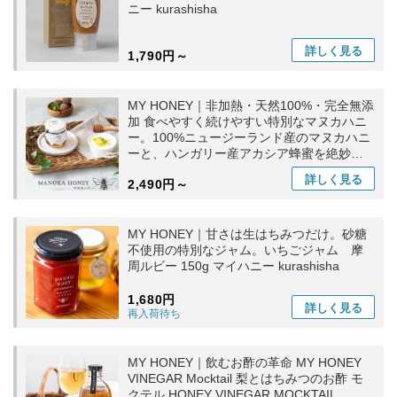
ニー kurashisha
詳しく
見る
1,790円～
MY HONEY｜非加熱・天然100%・完全無添
加 食べやすく続けやすい特別なマヌカハニ
ー。100%ニュージーランド産のマヌカハニ
ーと、ハンガリー産アカシア蜂蜜を絶妙に
ブレンド。マイハニー kurashisha
詳しく
見る
2,490円～
MY HONEY｜甘さは生はちみつだけ。砂糖
不使用の特別なジャム。いちごジャム 摩
周ルビー 150g マイハニー kurashisha
1,680円
詳しく
見る
再入荷待ち
MY HONEY｜飲むお酢の革命 MY HONEY
VINEGAR Mocktail 梨とはちみつのお酢 モ
クテル HONEY VINEGAR MOCKTAIL