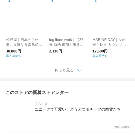
松野屋｜日本の手仕
fog linen work｜【26
MARINE DAY｜シボ
事。良質な青森県産の
春 新柄 追加】履き心
がキレイ カウレザー
あけび グニ手角型２
地抜群！ リネンリブ
ショルダーバッグ MIN
30,800円
2,310円
17,600円
本手 kurashisha
ソックス kurashisha
I HAUS ブラック キ
再入荷待ち
再入荷待ち
fogitem 新生活
ナリ kurashisha
もっと見る
このストアの新着ストアレター
くらし舎
ユニークで可愛い！どうぶつモチーフの雑貨たち
2026/08/08