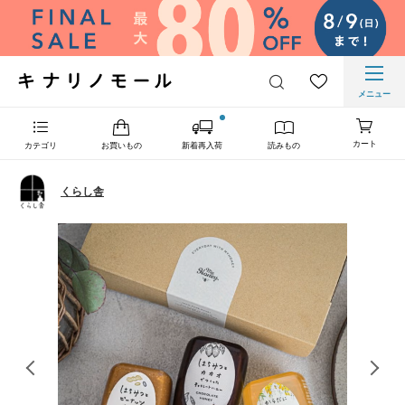
メニュー
カート
カテゴリ
お買いもの
新着再入荷
読みもの
くらし舎