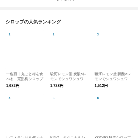
ハニーと、ハンガリー
ルナッツ ピスタチオ
産アカシア蜂蜜を絶妙
松の実 パンプキンシ
にブレンド。マイハニ
ード マイハニー kuras
ー kurashisha
hisha
シロップの人気ランキング
一也百｜丸ごと梅を食
駿河レモン堂|炭酸×レ
駿河レモン堂|炭酸×レ
べる 完熟梅シロップ
モンでシュワシュワっ
モンでシュワシュワっ
と 虹色レモンシロッ
と 虹色レモンシロッ
1,682円
1,728円
1,512円
プ 瓶(400g) kurashis
プ パウチ(300g)
ha お中元
レストランサルディナ
KINO｜ボタニカルシ
KOOSO 酵素シロップ