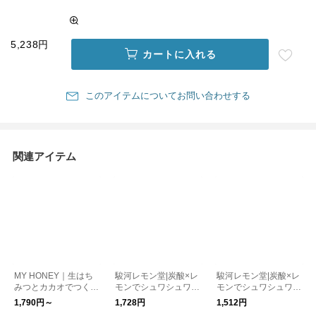
5,238円
カートに入れる
このアイテムについてお問い合わせする
関連アイテム
MY HONEY｜生はち
駿河レモン堂|炭酸×レ
駿河レモン堂|炭酸×レ
みつとカカオでつくっ
モンでシュワシュワっ
モンでシュワシュワっ
た チョコレートハニ
と 虹色レモンシロッ
と 虹色レモンシロッ
1,790円～
1,728円
1,512円
ー チューブボトル MY
プ 瓶(400g) kurashis
プ パウチ(300g)