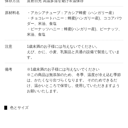
保存方法
直射日光 高温多湿を避け常温保存
原材料名
・アカシアチューブ：アカシア蜂蜜（ハンガリー産）
・チョコレートハニー：蜂蜜(ハンガリー産)、ココアパウ
ダー、米油、食塩
・ピーナッツハニー：蜂蜜(ハンガリー産)、ピーナッツ、
米油、食塩
注意
1歳未満のお子様には与えないでください。
えび、かに、小麦、乳製品と共通の設備で製造していま
す。
備考
※1歳未満のお子様には与えないでください
※この商品は無添加のため、 冬季、温度が冷え込む季節
は、かたくなり出づらくなります。 そのためできるだ
け、温かいところで保管し、使用していただきますよう
お願いいたします。
色とサイズ