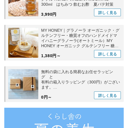
300ml はちみつ 飲むお酢 夏バテ対策
詳しく
見る
3,990円
MY HONEY｜グラノーラ オーガニック・グ
ルテンフリー・糖質オフのハンドメイドマ
イハニーグラノーラ(オートミール）MY
HONEY オーガニック グルテンフリー 糖質
オフ マイハニー kurashisha
詳しく
見る
1,380円～
無料の袋に入れる簡易なお任せラッピン
グ と
有料の箱入りラッピング（300円）がござい
ます。
ラッピング希望
詳しく
見る
0円～