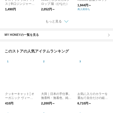
ス | 辛口ジンジャーシ
ロップ 陽（ひなた）
1,944円～
ロップ
1,490円
2,052円～
再入荷待ち
もっと見る
MY HONEYの一覧を見る
このストアの人気アイテムランキング
クッキーキャット│オ
大與｜日本の手仕事。
お気に入りのカラーを
ーガニック ヴィーガ
無香料・無着色、純植
重ねて自分だけの組み
ン クッキー 砂糖不使
物性の お米のブロッ
合わせに。 Palette 天
410円
2,200円～
6,710円～
用 スーパーフード使
クキャンドル kurashis
然石リング シルバー9
用
ha ろうそく
25 kurashisha