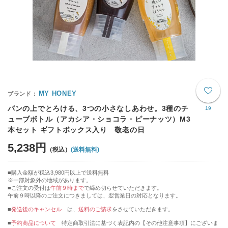
MY HONEY
パンの上でとろける、3つの小さなしあわせ。3種のチ
19
ューブボトル（アカシア・ショコラ・ピーナッツ）M3
本セット ギフトボックス入り 敬老の日
5,238円
(送料無料)
購入金額が税込3,980円以上で送料無料
※一部対象外の地域があります。
ご注文の受付は
午前９時まで
で締め切らせていただきます。
午前９時以降のご注文につきましては、翌営業日の対応となります。
■
発送後のキャンセル
は、
送料のご請求
をさせていただきます。
■
予約商品について
特定商取引法に基づく表記内の【その他注意事項】にございま