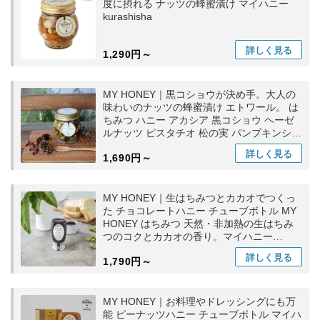
度に摂れる ナッツの蜂蜜漬け マイハニー
kurashisha
詳しく
見る
1,290円～
MY HONEY｜黒コショウが決め手。大人の
味わいのナッツの蜂蜜漬け エトワール。 は
ちみつ ハニー アカシア 黒コショウ ヘーゼ
ルナッツ ピスタチオ 松の実 パンプキンシー
ド マイハニー kurashisha
詳しく
見る
1,690円～
MY HONEY｜生はちみつとカカオでつくっ
た チョコレートハニー チューブボトル MY
HONEY はちみつ 天然・非加熱の生はちみ
つのコクとカカオの香り。マイハニー
kurashisha
詳しく
見る
1,790円～
MY HONEY｜お料理やドレッシングにも万
能 ピーナッツハニー チューブボトル マイハ