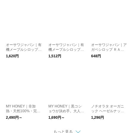
HONEY はちみつ 天
ha お中元
然・非加熱の生はちみ
つのコクとカカオの香
り。マイハニー kuras
hisha
オーサワジャパン｜有
オーサワジャパン｜有
オーサワジャパン｜ア
機メープルシロップ
機メープルシロップ
ガベシロップ ＲＡ
ゴールデン(デリケー
アンバー(リッチテイ
Ｗ ＤＡＲＫ
1,620円
1,512円
648円
トテイスト)
スト)
MY HONEY｜非加
MY HONEY｜黒コシ
ノチオラタ オーガニ
熱・天然100%・完全
ョウが決め手。大人の
ック ヘーゼルナッツ
無添加 食べやすく続
味わいのナッツの蜂蜜
チョコレートスプレッ
2,490円～
1,690円～
1,296円
けやすい特別なマヌカ
漬け エトワール。 は
ド ビター250g kuras
ハニー。100%ニュー
ちみつ ハニー アカシ
hisha
ジーランド産のマヌカ
ア 黒コショウ ヘーゼ
もっと見る