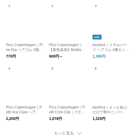
sale
Pico Copenhagen｜Fi
Pico Copenhagen｜
kauliina｜メタルパー
ne Gia ヘアゴム 2個セ
【新色追加】Bobby
ツ ヘアゴム 2種セット
ット 【メール便】
(ボビー) ヘアピン【メ
／ プレゼント ギフト
770円
660円～
1,386円
ール便】
Pico Copenhagen｜P
Pico Copenhagen｜P
kauliina｜さっと結ぶ
etit Ace Claw ヘアク
etit Click Clip（プチク
だけで華やぐ パール
リップ
リッククリップ）ヘア
とビジューのヘアゴム
2,200円
1,078円
1,320円
ピン【メール便】
2点セット
もっと見る