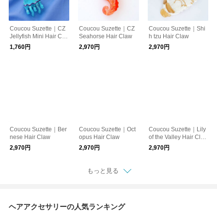
Coucou Suzette｜CZ
Coucou Suzette｜CZ
Coucou Suzette｜Shi
Jellyfish Mini Hair Cla
Seahorse Hair Claw
h tzu Hair Claw
w
1,760円
2,970円
2,970円
Coucou Suzette｜Ber
Coucou Suzette｜Oct
Coucou Suzette｜Lily
nese Hair Claw
opus Hair Claw
of the Valley Hair Cla
w
2,970円
2,970円
2,970円
もっと見る
ヘアアクセサリーの人気ランキング