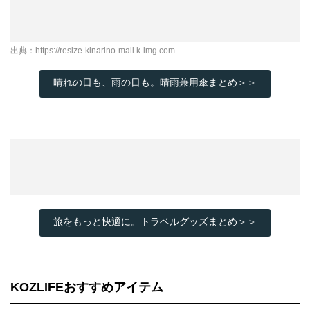
出典：
https://resize-kinarino-mall.k-img.com
晴れの日も、雨の日も。晴雨兼用傘まとめ＞＞
旅をもっと快適に。トラベルグッズまとめ＞＞
KOZLIFEおすすめアイテム