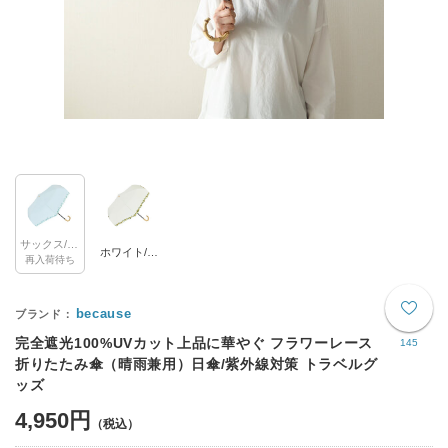
サックス/スズラン
ホワイト/ミモザ
再入荷待ち
because
完全遮光100%UVカット上品に華やぐ フラワーレース
145
折りたたみ傘（晴雨兼用）日傘/紫外線対策 トラベルグ
ッズ
4,950円