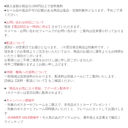
購入金額が税込11,000円以上で送料無料
セール品や返品不可の記載がある商品は返品・交換対象外となります。予めご了承
ください。
■
お問い合わせ対応について
現在
【電話対応を一時的に停止】
させていただきます。
※メール・お問い合わせフォームでのお問い合わせ・ご案内は従来通り行っておりま
す。
■
配送について
原則2～10営業日でお届けとなります。（※受注発注商品は対象外です。）
現在多くのお客様よりご注文をいただいており、商品のお届けに通常よりもお時間を
いただく場合がございます。
お客様にはご不便ご迷惑をおかけし誠に申し訳ございませんが、
何卒ご理解賜りますようお願い申し上げます。
■
沖縄・離島への送料について
一部地域は追加送料がかかります。配送料は別途メールにてご案内いたします。
詳細は【送料・配送について】をご確認ください。
■
「商品をお気に入り登録」でクーポン配布中！
（※クーポンは翌日以降に配布されます）
■
キャンペーン開催中
・対象のポスターやフレームをご購入で、非売品ポストカードプレゼント！
・対象のポスターとフレーム同時購入いただくと、フレームにセットしてお届けしま
す
・
SUMMER SALE開催中！
今人気のあのアイテムから、通年使える定番まで幅広く
ラインナップ