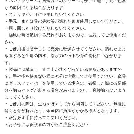
・ハンドクリームや日焼け止めクリーム等が、生地・手元の色落
ちの原因になる場合があります。
・ステッキがわりに使用しないでください。
・手元、または骨の先端等が壊れたまま使用しないでください。
・振り回したり投げたりしないでください。
・強風の時は破損する恐れがありますので、注意してご使用くだ
さい。
・ご使用後は陰干しして充分に乾燥させてください。濡れたまま
放置すると生地の防水、撥水力の低下や骨の劣化につながりま
す。
・製品には構造上、骨同士が狭くなっている箇所がありますの
で、手や指を挟まない様に充分に注意してご使用ください。傘骨
にグラスファイバーを使用している場合は、破損した際に破損部
分を触るとトゲが刺さる場合がありますので、直接触らないよう
にしてください。
・ご使用の際は、生地をほぐしてから開閉してください。無理に
開くと骨が折れたり、傘全体に負担がかかる原因となります。
・傘は必ず手に持ってご使用ください。
・お子様には保護者の方からご注意ください。