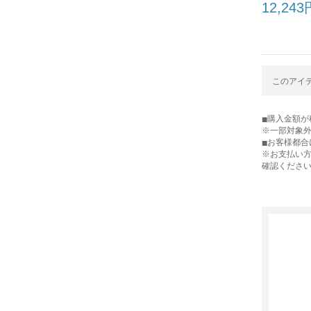
12,243
このアイテ
購入金額が税
※一部対象
お客様都合
※お支払い
確認くださ