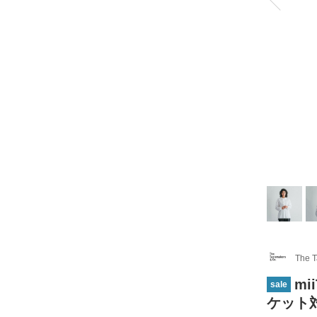
The T
mi
sale
ケット