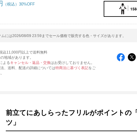
円
30%OFF
158
ムには2026/08/09 23:59までセール価格で販売する色・サイズがあります。
込11,000円以上で送料無料
外の地域があります。
による
キャンセル・返品・交換
はお受けしておりません。
方法、送料、配送の詳細については
特商法に基づく表記
をご
い。
前立てにあしらったフリルがポイントの「
ツ」