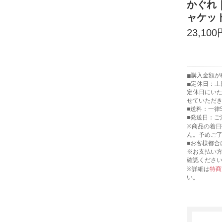
かぐれ
ャケッ
23,100
購入金額が税
定休日：土
定休日にい
せていただ
■送料：一律
■発送日：ご
※商品の着
ん。予めご
■お客様都合
※お支払い
確認くださ
※詳細は
特商
い。