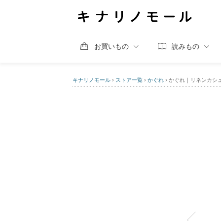
お買いもの
読みもの
キナリノモール
›
ストア一覧
›
かぐれ
›
かぐれ｜リネンカシ