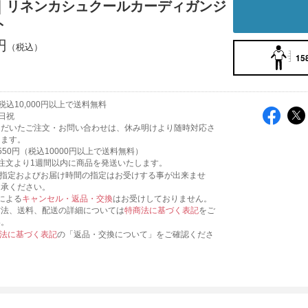
｜リネンカシュクールカーディガンジ
ト
円
15
込10,000円以上で送料無料
日祝
ただいたご注文・お問い合わせは、休み明けより随時対応さ
きます。
550円（税込10000円以上で送料無料）
注文より1週間以内に商品を発送いたします。
日指定およびお届け時間の指定はお受けする事が出来ませ
了承ください。
による
キャンセル・返品・交換
はお受けしておりません。
方法、送料、配送の詳細については
特商法に基づく表記
をご
い。
法に基づく表記
の「返品・交換について」をご確認くださ