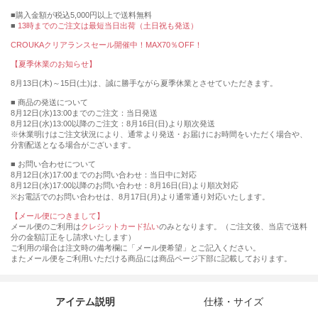
購入金額が税込5,000円以上で送料無料
13時までのご注文は最短当日出荷（土日祝も発送）
CROUKAクリアランスセール開催中！MAX70％OFF！
【夏季休業のお知らせ】
8月13日(木)～15日(土)は、誠に勝手ながら夏季休業とさせていただきます。
■ 商品の発送について
8月12日(水)13:00までのご注文：当日発送
8月12日(水)13:00以降のご注文：8月16日(日)より順次発送
※休業明けはご注文状況により、通常より発送・お届けにお時間をいただく場合や、
分割配送となる場合がございます。
■ お問い合わせについて
8月12日(水)17:00までのお問い合わせ：当日中に対応
8月12日(水)17:00以降のお問い合わせ：8月16日(日)より順次対応
※お電話でのお問い合わせは、8月17日(月)より通常通り対応いたします。
【メール便につきまして】
メール便のご利用は
クレジットカード払い
のみとなります。（ご注文後、当店で送料
分の金額訂正をし請求いたします）
ご利用の場合は注文時の備考欄に「メール便希望」とご記入ください。
またメール便をご利用いただける商品には商品ページ下部に記載しております。
アイテム説明
仕様・サイズ