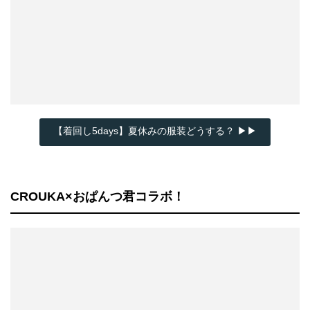
【着回し5days】夏休みの服装どうする？ ▶▶
CROUKA×おぱんつ君コラボ！