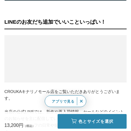
LINEのお友だち追加でいいこといっぱい！
CROUKAキナリノモール店をご覧いただきありがとうございま
す。
アプリで見る
当店の公式LINEでは、新作や再入荷情報、セールなどのイベント
のお知らせを主に配信しています。
色とサイズを選択
13,200円
CROUKAスタッフの日常や撮影の裏側などもお伝えしていきま