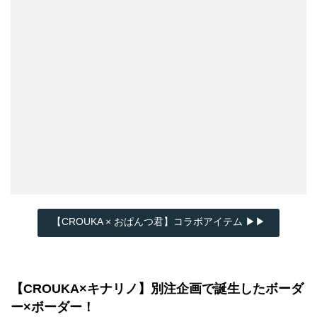
【CROUKA × おぱんつ君】コラボアイテム ▶▶
【CROUKA×キナリノ】別注企画で誕生したボーダ
ー×ボーダー！