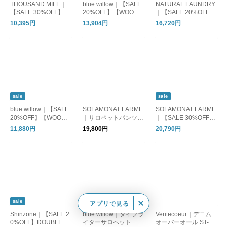
THOUSAND MILE｜
blue willow｜【SALE
NATURAL LAUNDRY
【SALE 30%OFF】C
20%OFF】【WOODY
｜【SALE 20%OFF】
AMISOLE SALOPETT
別注カラー】リネンオ
リネンデニム ガウチ
10,395円
13,904円
16,720円
E HIGH AIR PERMEA
ールインワン レディ
ョサロペット オール
BILITY キャミソール
ース サロペットパン
インワン オーバーオ
サロペット レディー
ツ リネン ワイド 黒 ブ
ール パンツ 7263p-00
ス ボトムス tm261ha0
ラック ブラウン 茶色
3
0432
ダークグレー 01fup14
238
sale
sale
blue willow｜【SALE
SOLAMONAT LARME
SOLAMONAT LARME
20%OFF】【WOODY
｜サロペットパンツ
｜【SALE 30%OFF】
別注】リネンサロペッ
オーバーオール サス
T/Rオールインワン ジ
11,880円
19,800円
20,790円
ト レディース オール
ペンダーパンツ オー
ャンプスーツ カバー
インワン ボトムス 09f
ルインワン smlm-sp
オール コンビネゾン
up14907
パンツ 長袖 レディー
ス 日本製 SMLM-ALL
sale
アプリで見る
Shinzone｜【SALE 2
blue willow｜タイプラ
Veritecoeur｜デニム
0%OFF】DOUBLE C
イターサロペット パ
オーバーオール ST-04