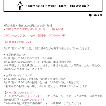
158cm / 51kg
Waist +13cm
Find your size
購入金額が税込15,000円以上で送料無料
13時までのご注文は最短当日出荷（土日祝も発送）
CROUKAクリアランスセール開催中！MAX70％OFF！
【夏季休業のお知らせ】
8月13日(木)～15日(土)は、誠に勝手ながら夏季休業とさせていただきます。
■ 商品の発送について
8月12日(水)13:00までのご注文：当日発送
8月12日(水)13:00以降のご注文：8月16日(日)より順次発送
※休業明けはご注文状況により、通常より発送・お届けにお時間をいただく場合や、
分割配送となる場合がございます。
■ お問い合わせについて
8月12日(水)17:00までのお問い合わせ：当日中に対応
8月12日(水)17:00以降のお問い合わせ：8月16日(日)より順次対応
※お電話でのお問い合わせは、8月17日(月)より通常通り対応いたします。
【メール便につきまして】
メール便のご利用は
クレジットカード払い
のみとなります。（ご注文後、当店で送料
分の金額訂正をし請求いたします）
ご利用の場合は注文時の備考欄に「メール便希望」とご記入ください。