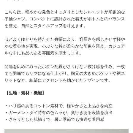
こちらは、軽やかな発色とすっきりとしたシルエットが印象的な
半袖シャツ。コンパクトに設計された着丈がボトムとのバランス
を整え、自然とスタイルアップを叶えます。
ほどよくゆとりを持たせた身幅により、窮屈さを感じさせず軽や
かな着心地を実現。小ぶりな衿が柔らかな印象を添え、カジュア
ルな中にも品のある雰囲気を演出します。
間隔を広めに取ったボタン配置がさりげない抜け感を生み、一枚
でも羽織でもサマになる仕上がり。胸元の大きめポケットや裾ス
リットなど、細部にアクセントを効かせたデザインです。
【生地・素材・機能】
・ハリ感のあるコットン素材で、軽やかさと上品さを両立
・ガーメントダイ特有の色ムラが、奥行きある表情を演出
・さらりとした肌触りで、暑い季節でも快適な着用感