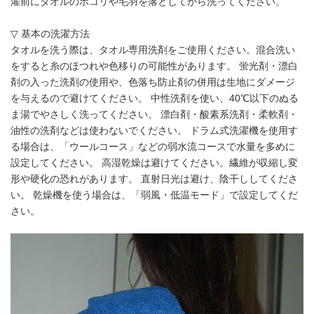
濯前にタオルのホコリや毛羽を落としてから洗ってください。
▽ 基本の洗濯方法
タオルを洗う際は、タオル専用洗剤をご使用ください。混合洗い
をすると糸のほつれや色移りの可能性があります。 蛍光剤・漂白
剤の入った洗剤の使用や、色落ち防止剤の併用は生地にダメージ
を与えるので避けてください。 中性洗剤を使い、40℃以下のぬる
ま湯でやさしく洗ってください。 漂白剤・酸素系洗剤・柔軟剤・
油性の洗剤などは使わないでください。 ドラム式洗濯機を使用す
る場合は、「ウールコース」などの弱水流コースで水量を多めに
設定してください。 高湿乾燥は避けてください。繊維が収縮し変
形や硬化の恐れがあります。 直射日光は避け、陰干ししてくださ
い。 乾燥機を使う場合は、「弱風・低温モード」で設定してくだ
さい。