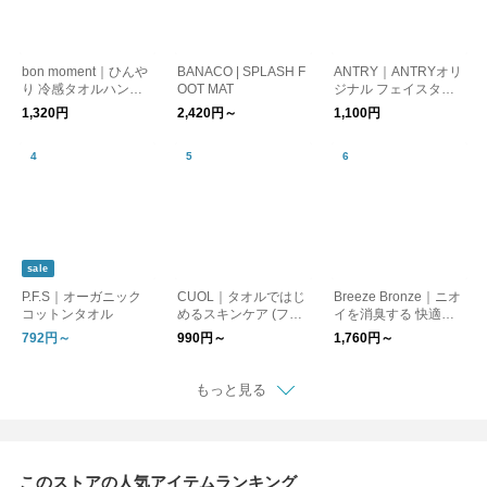
bon moment｜ひんや
BANACO | SPLASH F
ANTRY｜ANTRYオリ
り 冷感タオルハンカ
OOT MAT
ジナル フェイスタオ
チ 接触冷感
ル
1,320円
2,420円～
1,100円
sale
P.F.S｜オーガニック
CUOL｜タオルではじ
Breeze Bronze｜ニオ
コットンタオル
めるスキンケア (フェ
イを消臭する 快適な
イスタオル/バスタオ
タオル 梅雨
792円～
990円～
1,760円～
ル) トラベルグッズ
もっと見る
このストアの人気アイテムランキング