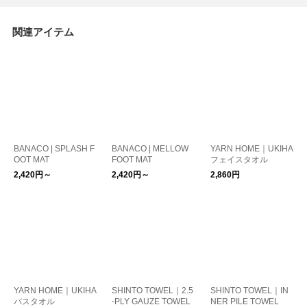
関連アイテム
BANACO | SPLASH F
BANACO | MELLOW
YARN HOME｜UKIHA
OOT MAT
FOOT MAT
フェイスタオル
2,420円～
2,420円～
2,860円
YARN HOME｜UKIHA
SHINTO TOWEL｜2.5
SHINTO TOWEL｜IN
バスタオル
-PLY GAUZE TOWEL
NER PILE TOWEL