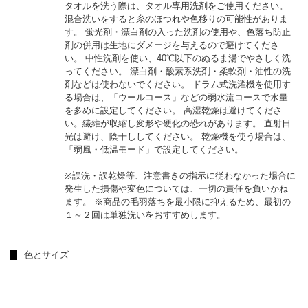
タオルを洗う際は、タオル専用洗剤をご使用ください。
混合洗いをすると糸のほつれや色移りの可能性がありま
す。 蛍光剤・漂白剤の入った洗剤の使用や、色落ち防止
剤の併用は生地にダメージを与えるので避けてくださ
い。 中性洗剤を使い、40℃以下のぬるま湯でやさしく洗
ってください。 漂白剤・酸素系洗剤・柔軟剤・油性の洗
剤などは使わないでください。 ドラム式洗濯機を使用す
る場合は、「ウールコース」などの弱水流コースで水量
を多めに設定してください。 高湿乾燥は避けてくださ
い。繊維が収縮し変形や硬化の恐れがあります。 直射日
光は避け、陰干ししてください。 乾燥機を使う場合は、
「弱風・低温モード」で設定してください。
※誤洗・誤乾燥等、注意書きの指示に従わなかった場合に
発生した損傷や変色については、一切の責任を負いかね
ます。 ※商品の毛羽落ちを最小限に抑えるため、最初の
１～２回は単独洗いをおすすめします。
色とサイズ