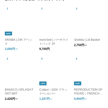
sale
ARABIA | 24h アベッ
mont-bell | バーサライ
Snokka | Lid Basket
ク
トパック 20
2,750円～
3,080円～
9,700円
sale
sale
BANACO | SPLASH F
Cutipol｜GOA ブラッ
REPRODUCTION OF
OOT MAT
ク×シルバー
FOUND｜FRENCH M
ILITARY ESPADRILLE
2,420円～
1,287円～
9,900円～