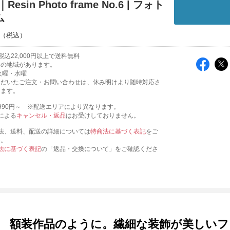
Resin Photo frame No.6 | フォト
ム
込22,000円以上で送料無料
外の地域があります。
火曜・水曜
ただいたご注文・お問い合わせは、休み明けより随時対応さ
きます。
990円～ ※配送エリアにより異なります。
による
キャンセル・返品
はお受けしておりません。
法、送料、配送の詳細については
特商法に基づく表記
をご
い。
法に基づく表記
の「返品・交換について」をご確認くださ
額装作品のように。繊細な装飾が美しいフ