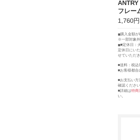
ANTRY｜
フレー
1,760円
購入金額が税
※一部対象
■定休日：
定休日にい
せていただ
■送料：税込
■お客様都合
■お支払い方
確認くださ
■詳細は
特商
い。