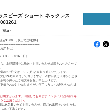
｜ガラスビーズ ショート ネックレス
003261
込30,000円以上で送料無料
=======================
のお知らせ】
7（金）～ 8/16（日）
がら、上記期間中は発送・お問い合わせ対応をお休みさせて
す。
0:00以降のご注文は、8/17(月)より順次対応いたします。
文は24時間受付しておりますが、連休前後は混雑が予想さ
、余裕を持ったご注文をお願い申し上げます。
ご不便をおかけいたしますが、何卒よろしくお願いいたしま
======================
行は出来かねます。同梱しておりますインボイス登録番号を
細をご活用ください。
祝日は休業日のためお問い合わせ、商品の出荷をいたしかね
かじめご了承ください