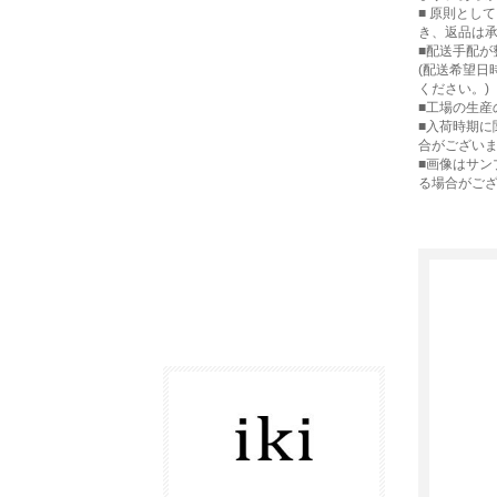
■ 原則とし
き、返品は
■配送手配が
(配送希望日
ください。)
■工場の生産
■入荷時期
合がござい
■画像はサ
る場合がご