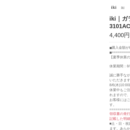
iki
iki
3101AC
4,400円
購入金額が税
=========
【夏季休業
休業期間：8/
誠に勝手な
いただきま
8/6(木)1
休業中もご注
れますので
お客様には
す。
==========
領収書の発
記載した明
■土・日・
ます。あら