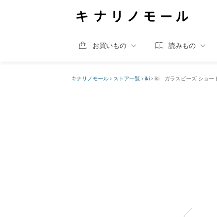
お買いもの
読みもの
キナリノモール
›
ストア一覧
›
iki
›
iki｜ガラスビーズ ショート