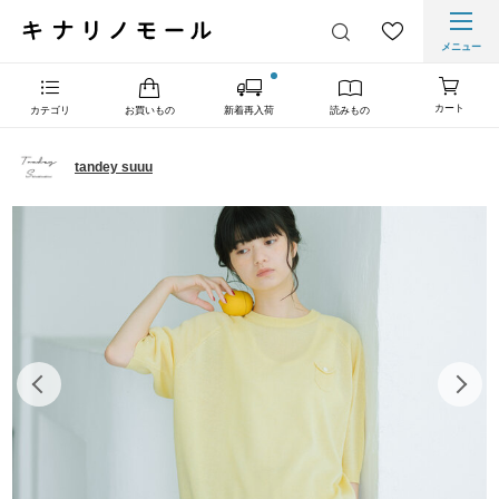
メニュー
カート
カテゴリ
お買いもの
新着再入荷
読みもの
tandey suuu