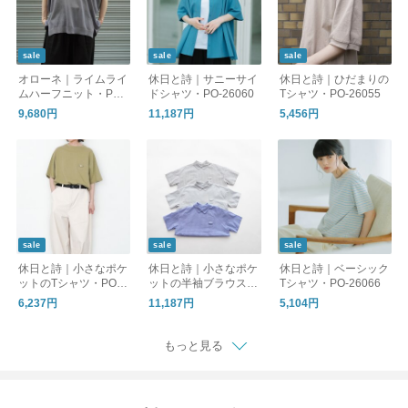
sale
sale
sale
オローネ｜ライムライ
休日と詩｜サニーサイ
休日と詩｜ひだまりの
ムハーフニット・PO-
ドシャツ・PO-26060
Tシャツ・PO-26055
26073
9,680円
11,187円
5,456円
sale
sale
sale
休日と詩｜小さなポケ
休日と詩｜小さなポケ
休日と詩｜ベーシック
ットのTシャツ・PO-2
ットの半袖ブラウス・
Tシャツ・PO-26066
6043
PO-26032
6,237円
11,187円
5,104円
もっと見る