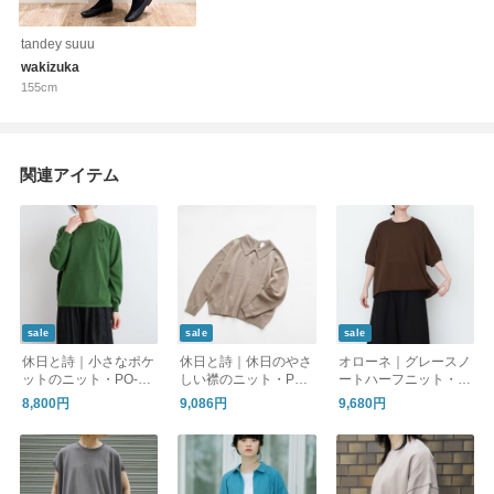
tandey suuu
wakizuka
155cm
関連アイテム
sale
sale
sale
休日と詩｜小さなポケ
休日と詩｜休日のやさ
オローネ｜グレースノ
ットのニット・PO-26
しい襟のニット・PO-
ートハーフニット・P
004
26006
O-26041
8,800円
9,086円
9,680円