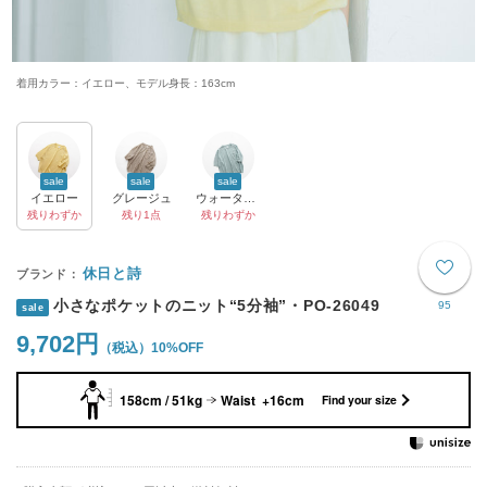
着用カラー：イエロー、モデル身長：163cm
sale
sale
sale
イエロー
グレージュ
ウォーターブルー
残りわずか
残り1点
残りわずか
休日と詩
小さなポケットのニット“5分袖”・PO-26049
95
sale
9,702円
10%OFF
158cm / 51kg
Waist +16cm
Find your size