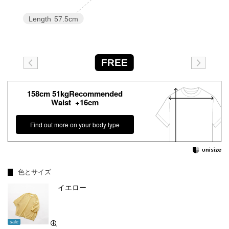
Length
57.5cm
FREE
158cm 51kgRecommended
Waist +16cm
Find out more on your body type
色とサイズ
イエロー
sale