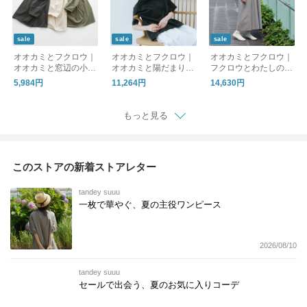
sale
sale
sale
オオカミとフクロウ｜
オオカミとフクロウ｜
オオカミとフクロウ｜
オオカミと窓辺の小さ
オオカミと陽だまり森
フクロウとわたしのう
な灯り“つばめ”・PO-2
の一日“ブラウス”・TY
ららかな日・PO-2605
5,984円
11,264円
14,630円
6034
-26061
1
もっと見る
このストアの新着ストアレター
tandey suuu
一枚で華やぐ、夏の主役ワンピース
2026/08/10
tandey suuu
セールで出会う、夏のお気に入りコーデ