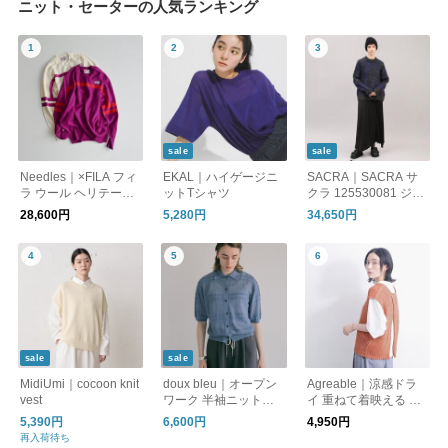
ニット・セーターの人気ランキング
sale
sale
Needles｜×FILA フィ
EKAL｜ハイゲージニ
SACRA｜SACRA サ
ラ ウール ヘリテージ
ットTシャツ
クラ 125530081 ジャ
セーター Heritage Sw
カードニットプルオー
28,600円
5,280円
34,650円
eater ty536
バー MOHAIR PLAID
JACQUARD TOP
sale
sale
MidiUmi｜cocoon knit
doux bleu｜オープン
Agreable｜涼感ドラ
vest
ワーク 半袖ニットシ
イ 重ねて着映える 涼
ャツ DB-2622-045
やか テープヤーンベ
5,390円
6,600円
4,950円
スト
再入荷待ち