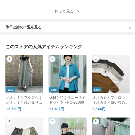
もっと見る
休日と詩の一覧を見る
このストアの人気アイテムランキング
sale
sale
sale
オオカミとフクロウ｜
休日と詩｜サニーサイ
オオカミとフクロウ｜
オオカミと陽だまり森
ドシャツ・PO-26060
オオカミと白い雲のス
の一日“ワンピース”・
ワロー・PO-26029
12,320円
11,187円
5,544円
TY-26063