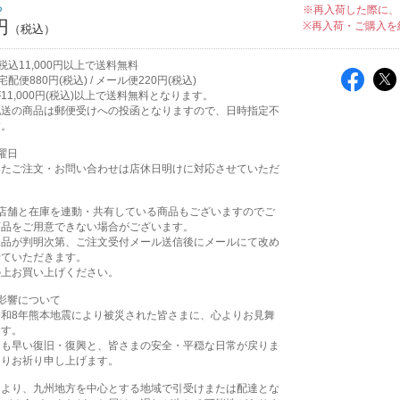
ち
※再入荷した際に、
円
※再入荷・ご購入を
込11,000円以上で送料無料
配便880円(税込) / メール便220円(税込)
11,000円(税込)以上で送料無料となります。
配送の商品は郵便受けへの投函となりますので、日時指定不
す。
曜日
いたご注文・お問い合わせは店休日明けに対応させていただ
実店舗と在庫を連動・共有している商品もございますのでご
商品をご用意できない場合がございます。
欠品が判明次第、ご注文受付メール送信後にメールにて改め
せていただきます。
の上お買い上げください。
影響について
令和8年熊本地震により被災された皆さまに、心よりお見舞
ます。
日も早い復旧・復興と、皆さまの安全・平穏な日常が戻りま
よりお祈り申し上げます。
により、九州地方を中心とする地域で引受けまたは配達とな