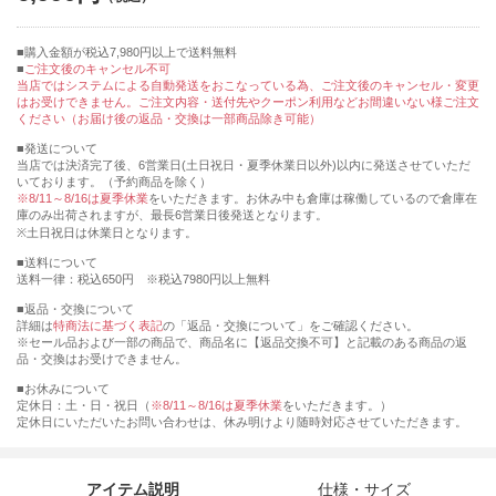
購入金額が税込7,980円以上で送料無料
ご注文後のキャンセル不可
当店ではシステムによる自動発送をおこなっている為、ご注文後のキャンセル・変更
はお受けできません。ご注文内容・送付先やクーポン利用などお間違いない様ご注文
ください（お届け後の返品・交換は一部商品除き可能）
■発送について
当店では決済完了後、6営業日(土日祝日・夏季休業日以外)以内に発送させていただ
いております。（予約商品を除く）
※8/11～8/16は夏季休業
をいただきます。お休み中も倉庫は稼働しているので倉庫在
庫のみ出荷されますが、最長6営業日後発送となります。
※土日祝日は休業日となります。
■送料について
送料一律：税込650円 ※税込7980円以上無料
■返品・交換について
詳細は
特商法に基づく表記
の「返品・交換について」をご確認ください。
※セール品および一部の商品で、商品名に【返品交換不可】と記載のある商品の返
品・交換はお受けできません。
■お休みについて
定休日：土・日・祝日（
※8/11～8/16は夏季休業
をいただきます。）
定休日にいただいたお問い合わせは、休み明けより随時対応させていただきます。
アイテム説明
仕様・サイズ