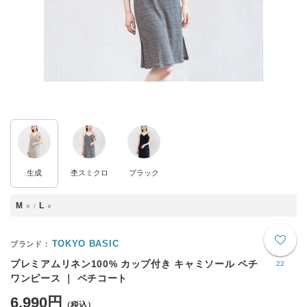
生成
杢スミクロ
ブラック
M
L
○
○
TOKYO BASIC
プレミアムリネン100% カップ付き キャミソール ペチ
22
ワンピース ｜ ペチコート
6,990円