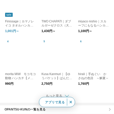
sale
Finissage｜カマノレ
TWO CHAPATI｜ダブ
miyaco nishio｜スカ
イコ タオルハンカチ
ルガーゼクロス（大判
ーフにもなるハンカチ
「ねこの暮らし。」
ハンカチ）【プレゼン
【日焼け対策】【はん
1,001円～
1,430円～
1,100円～
[ゆうパケット対応] ギ
ト】【バレンタイン】
かち】【プレゼント】
フト
【新生活】
morita MiW モコモコ
Kusa Kanmuri｜【ゆ
hirali｜手ぬぐい か
動物 ハンカチ【メー
うパケット】ばんだ
さねの色目 ～解夏～
ル便可】
な ハンカチ はんか
990円
2,750円
1,760円
ち スカーフ プレゼ
ント ギフト ピア
ノ 鳥 チューリッ
もっと見る
プ 花 メール便
アプリで見る
OPANTSU-KUNの一覧を見る