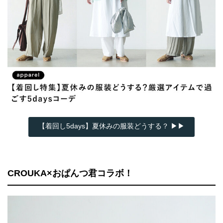
【着回し5days】夏休みの服装どうする？ ▶▶
CROUKA×おぱんつ君コラボ！