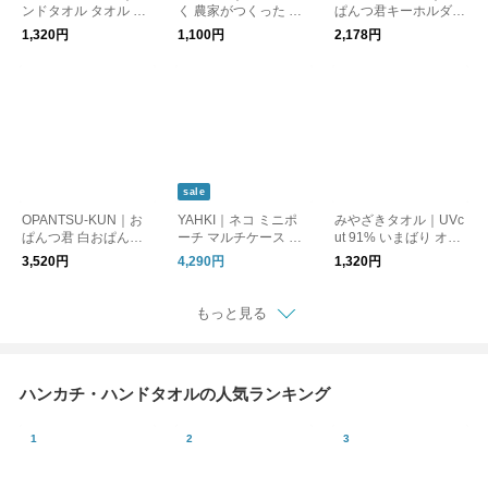
ンドタオル タオル ハ
く 農家がつくった 手
ぱんつ君キーホルダー
ンカチ 雑貨 TIP TOP 3
ぬぐい ハンカチ MFS
MOUマスコットキー
1,320円
1,100円
2,178円
65 HAND TOWEL TF
2610 リノット ギフト
ホルダー SUNマスコ
OT-1004 シングファ
ットキーホルダー 小
ブリックス ギフト
物 雑貨 ストラップ チ
ャーム おぱんつくん
sale
OPANTSU-KUN｜お
YAHKI｜ネコ ミニポ
みやざきタオル｜UVc
ぱんつ君 白おぱんつ
ーチ マルチケース 小
ut 91% いまばり オー
君 ポーチ 小物入れ 雑
銭入れ コインケース
ガニック コットン マ
3,520円
4,290円
1,320円
貨 ケース ジップ おぱ
財布 猫モチーフ MUL
フラー ストール ショ
んつくん
TI CASE YH-678C ヤ
ール 紫外線対策 日焼
ーキ
け対策 ギフト
もっと見る
ハンカチ・ハンドタオルの人気ランキング