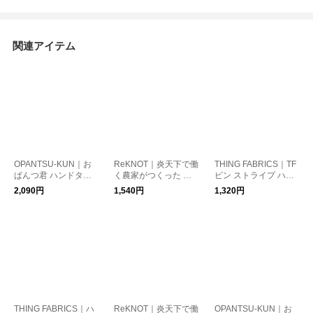
関連アイテム
OPANTSU-KUN｜お
ReKNOT｜炎天下で働
THING FABRICS｜TF
ぱんつ君 ハンドタオ
く農家がつくった 手
ピン ストライプ ハン
ル 雑貨 コットン おぱ
ぬぐい タオル スカー
ドタオル ハンカチ ユ
2,090円
1,540円
1,320円
んつくん
フ ユニセックス 吸水
ニセックス TFOT-106
速乾 軽量 消臭 通気性
0 TFOT-1061 シング
ギフト MFS2512 リノ
ファブリックス ギフ
ット
ト
THING FABRICS｜ハ
ReKNOT｜炎天下で働
OPANTSU-KUN｜お