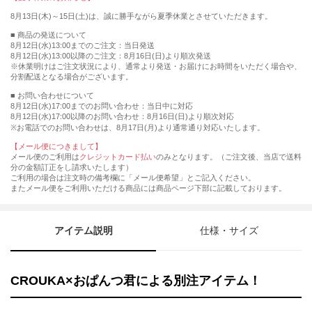
8月13日(木)～15日(土)は、誠に勝手ながら夏季休業とさせていただきます。
■ 商品の発送について
8月12日(水)13:00までのご注文：当日発送
8月12日(水)13:00以降のご注文：8月16日(日)より順次発送
※休業明けはご注文状況により、通常より発送・お届けにお時間をいただく場合や、
分割配送となる場合がございます。
■ お問い合わせについて
8月12日(水)17:00までのお問い合わせ：当日中に対応
8月12日(水)17:00以降のお問い合わせ：8月16日(日)より順次対応
※お電話でのお問い合わせは、8月17日(月)より通常通り対応いたします。
【メール便につきまして】
メール便のご利用は
クレジットカード払い
のみとなります。（ご注文後、当店で送料
分の金額訂正をし請求いたします）
ご利用の場合は注文時の備考欄に「メール便希望」とご記入ください。
またメール便をご利用いただける商品には商品ページ下部に記載しております。
アイテム説明
仕様・サイズ
CROUKA×おぱんつ君による別注アイテム！