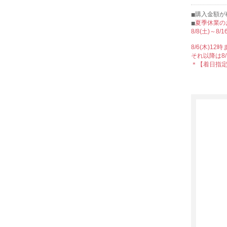
購入金額が税
夏季休業の
8/8(土)～
8/6(木)
それ以降は8
＊【着日指定】