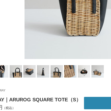
WAY
AY｜ARUROG SQUARE TOTE（S）
円