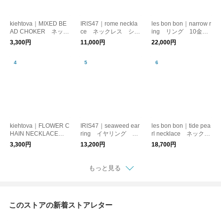
kiehtova｜MIXED BE
IRIS47｜rome neckla
les bon bon｜narrow r
AD CHOKER ネック
ce ネックレス シル
ing リング 10金
レス コード レイヤ
クコード 日本製
日本製
3,300円
11,000円
22,000円
ード
kiehtova｜FLOWER C
IRIS47｜seaweed ear
les bon bon｜tide pea
HAIN NECKLACE
ring イヤリング 真
rl necklace ネックレ
ネックレス チョーカ
鍮 錆びにくい
ス 淡水パール シル
3,300円
13,200円
18,700円
ー チェーン
バー925
もっと見る
このストアの新着ストアレター