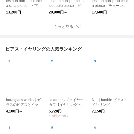
les bon bon｜ botanic
les bon bon｜princes
les bon bon｜rad chai
a stilla pierce ピア
s double pierce ピア
n pierce チェーンピ
ス シルバー925 ク
ス ストーン シルバ
アス フープピアス
13,200円
20,900円～
17,600円
リスタル
ー925
プレゼント
もっと見る
ピアス・イヤリングの人気ランキング
hara glass works｜ガ
sisam｜シズクイヤー
Nui｜tumble ピアス・
ラスのピアスとイヤリ
カフ【イヤリング・ピ
イヤリング
ング（○□）【ピア
アス】【フォーマル】
4,100円～
5,720円
7,150円
ス・イヤリング】【プ
【ギフトおすすめ】
500円クーポン
レゼント】【クリスマ
ス】