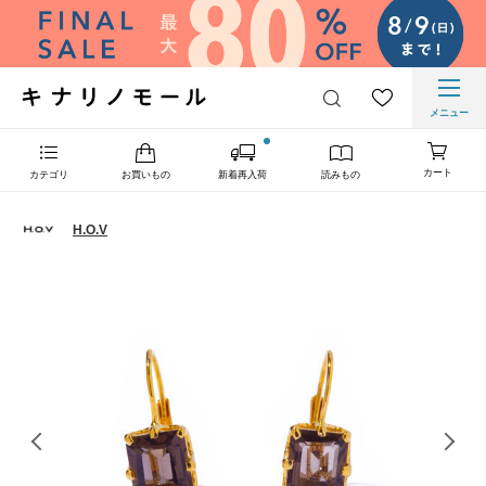
メニュー
カート
カテゴリ
お買いもの
新着再入荷
読みもの
H.O.V