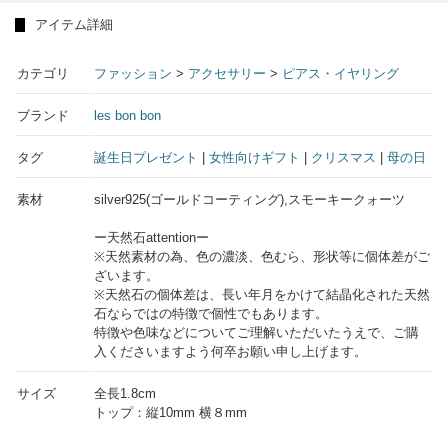
アイテム詳細
カテゴリ
ファッション
>
アクセサリー
>
ピアス・イヤリング
ブランド
les bon bon
タグ
誕生日プレゼント
|
女性向けギフト
|
クリスマス
|
母の日
素材
silver925(ゴールドコーティング),スモーキークォーツ
ー天然石attentionー
※天然素材の為、色の濃淡、色むら、形状等に個体差がご
ざいます。
※天然石の個体差は、長い年月をかけて結晶化された天然
石ならではの特徴で個性でもあります。
特徴や色味などについてご理解いただいたうえで、ご購
入くださいますよう何卒お願い申し上げます。
サイズ
全長1.8cm
トップ：縦10mm 横８mm