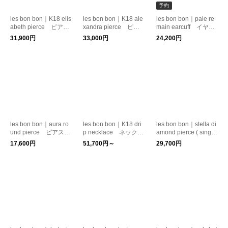
予約
les bon bon｜K18 elis
les bon bon｜K18 ale
les bon bon｜pale re
abeth pierce ピア
xandra pierce ピア
main earcuff イヤー
ス K18 チェーン
ス 18金 チェーン
カフ 淡水パール シ
31,900円
33,000円
24,200円
ルバー950
les bon bon｜aura ro
les bon bon｜K18 dri
les bon bon｜stella di
und pierce ピアス
p necklace ネックレ
amond pierce ( single
天然石 シルバー925
ス 18金 チェーン
) ダイヤモンド 10
17,600円
51,700円～
29,700円
金 ピアス