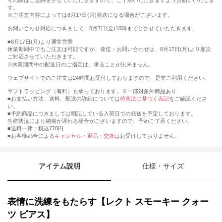
その際はご連絡をさせていただきますので、ご了承いただきますようお願いいたしま
す。
※ご注文内容によっては8月17日(月)発送になる場合がございます。
お問い合わせ対応につきまして、8月7日(金)10時までとさせていただきます。
■8月17日(月)より通常営業
休業期間中でもご注文は可能ですが、発送・お問い合わせは、8月17日(月)より順次
ご対応させていただきます。
※休業期間中の配送日のご指定は、承ることが出来ません。
ウェブサイトでのご注文は24時間お受付しておりますので、是非ご利用ください。
ギフトラッピング（有料）も承っております。※一部対象外商品あり
■お支払い方法、送料、配送の詳細については
特商法に基づく表記
をご確認くださ
い。
■予約商品につきましては明記している入荷日での発送を予定しております。
生産状況により納期が遅れる場合がございますので、予めご了承ください。
■送料一律：税込770円
■お客様都合による
キャンセル・返品・交換
はお受けしておりません。
アイテム説明
仕様・サイズ
表情に洗練をもたらす【レクト スモーキー クォー
ツ ピアス】