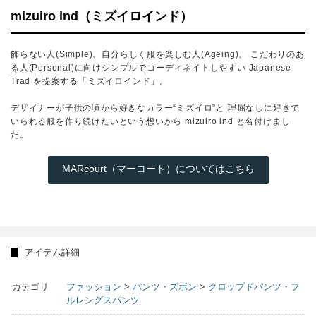
mizuiro ind（ミズイロインド）
飾らない人(Simple)、自分らしく服を楽しむ人(Ageing)、 こだわりのあ
る人(Personal)に向けシンプルでコーディネイトしやすい Japanese
Trad を提案する「ミズイロインド」。
デザイナーが子供の頃から好きなカラー“ミズイロ”と 理屈なしに好きで
いられる服を作り続けたいという想いから mizuiro ind と名付けまし
た。
MARcourt（マーコート）についてはこちら
アイテム詳細
カテゴリ
ファッション
>
パンツ・ズボン
>
クロップドパンツ・フ
ルレングスパンツ