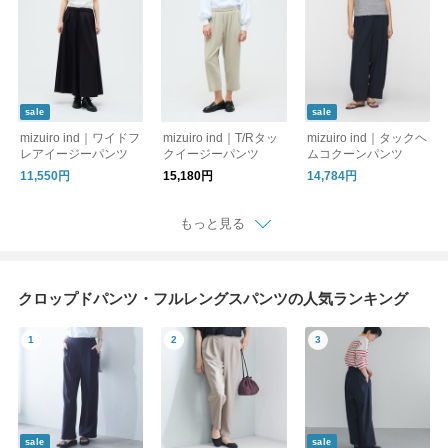
sale
sale
mizuiro ind｜ワイドフ
mizuiro ind｜T/Rタッ
mizuiro ind｜タックヘ
レアイージーパンツ
クイージーパンツ
ムコクーンパンツ
11,550円
15,180円
14,784円
もっと見る
クロップドパンツ・フルレングスパンツの人気ランキング
sale
sale