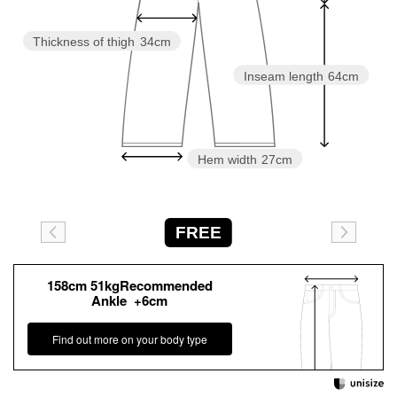
Thickness of thigh
34cm
Inseam length
64cm
Hem width
27cm
FREE
158cm 51kgRecommended
Ankle +6cm
Find out more on your body type