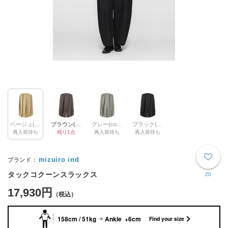
ベージュ(color20)
ブラウン(color44)
グレー(color91)
ブラック(color99)
再入荷待ち
残り1点
再入荷待ち
再入荷待ち
mizuiro ind
タックコクーンスラックス
20
17,930円
158cm / 51kg
Ankle +6cm
Find your size