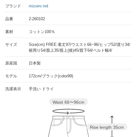
ブランド
mizuiro ind
品番
2-260102
素材
コットン100％
サイズ
Size(cm) FREE:着丈97/ウエスト66~96/ヒップ52/渡り34/
裾周り54/股上35/股上(後)45/股下64/ベルト幅4/
原産国
日本製
モデル
172cm/ブラック(color99)
洗濯表示
手洗い ドライ
Waist
66〜96cm
Rise length
35cm