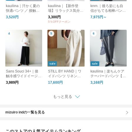
kauliina｜汗かく夏の
kauliina｜【新作登
knrn.｜後ろ姿にも自
快適パンツ ／ 接触冷
場】リラックス気分で
信がもてる相棒パンツ
感 持続消臭 UVカット
穿ける テーパード ス
【インスタライブ紹
3,520円
3,300円
7,975円～
スピードクリーン リ
トレッチパンツ ／ ジ
介】
5％OFFクーポン
ラックスシルエットパ
ョーゼット素材
ンツ
sale
sale
Sans Souci 34+｜接
STILL BY HAND｜ワ
kauliina｜楽ちんケア
触冷感ワイドイージー
イドパンツ リネンパ
テーパードパンツ【セ
パンツ スリット入り
ンツ タックパンツ PT
ットアップ対応】【送
3,989円
17,600円
3,168円
01262WM スティルバ
料無料】
イハンド
もっと見る
mizuiro indの一覧を見る
このストアの人気アイテムランキング