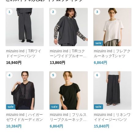
sale
mizuiro ind｜T/Rワイ
mizuiro ind｜T/Rコク
mizuiro ind｜フレアク
ドイージーパンツ
ーンワイドプルオーバ
ルーネックTシャツ
ー
16,940円
13,860円
6,864円
sale
sale
sale
mizuiro ind｜ハイガー
mizuiro ind｜フリルス
mizuiro ind｜リネンワ
ゼワイドカーディガン
リーブクルーネックプ
イドイージーパンツ
ルオーバー
10,384円
6,864円
15,840円