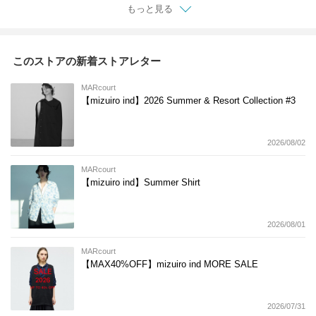
もっと見る
このストアの新着ストアレター
MARcourt
【mizuiro ind】2026 Summer & Resort Collection #3
2026/08/02
MARcourt
【mizuiro ind】Summer Shirt
2026/08/01
MARcourt
【MAX40%OFF】mizuiro ind MORE SALE
2026/07/31