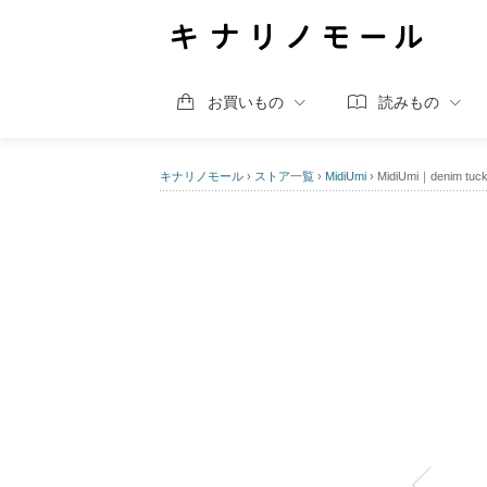
お買いもの
読みもの
キナリノモール
›
ストア一覧
›
MidiUmi
›
MidiUmi｜denim tuck