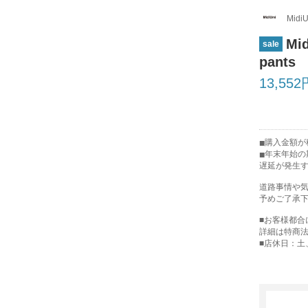
Midi
Mi
sale
pants
13,552
購入金額が税
年末年始の
遅延が発生
道路事情や
予めご了承
■お客様都
詳細は特商
■店休日：土