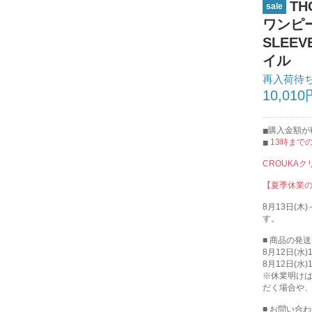
TH
sale
ワンピー
SLEEV
イル
再入荷待
10,010
購入金額が税
13時まで
CROUKA
【夏季休業
8月13日(
す。
■ 商品の発
8月12日(水
8月12日(水
※休業明け
だく場合や
■ お問い合