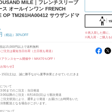
OUSAND MILE｜フレンチスリーブ
ス オールインワン FRENCH
E OP TM261HA00412 サウザンドマ
15
ち
※再入荷した際に、
円
30%OFF
※再入荷・ご購入を
込15,000円以上で送料無料
のご注文は最短当日出荷（土日祝も発送）
クリアランスセール開催中！MAX70％OFF！
のお知らせ】
木)～15日(土)は、誠に勝手ながら夏季休業とさせていただきま
送について
)13:00までのご注文：当日発送
)13:00以降のご注文：8月16日(日)より順次発送
はご注文状況により、通常より発送・お届けにお時間をいた
、分割配送となる場合がございます。
わせについて