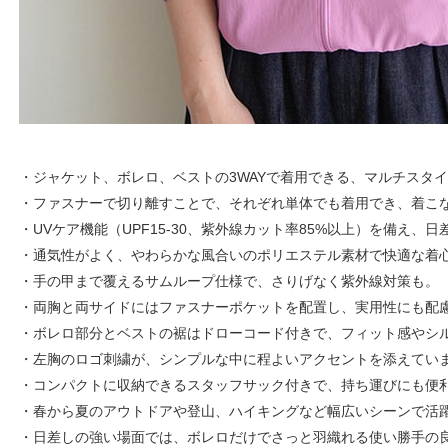
・ジャケット、ボレロ、ベストの3WAYで着用できる、マルチスタ
・ファスナーで切り離すことで、それぞれ単体でも着用でき、着こ
・UVケア機能（UPF15-30、紫外線カット率85%以上）を備え、
・通気性がよく、やわらかな風合いのポリエステル素材で快適な着
・手の甲まで覆えるサムループ仕様で、さりげなく紫外線対策も。
・両胸と両サイドにはファスナーポケットを配置し、実用性にも配
・ボレロ部分とベストの裾はドローコード付きで、フィット感やシ
・左胸のロゴ刺繍が、シンプルな中に程よいアクセントを添えてい
・コンパクトに収納できるスタッフサック付きで、持ち運びにも便
・春から夏のアウトドアや登山、ハイキングなど幅広いシーンで活
・日差しの強い場面では、ボレロだけでさっと羽織れる使い勝手の