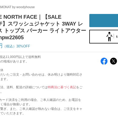
MONAT by woodyhouse
E NORTH FACE｜【SALE
FF】スワッシュジャケット 3WAY レ
ス トップス パーカー ライトアウター
1
pw22605
円
30%OFF
込11,000円以上で送料無料
外の地域があります。
定休
ただいたご注文・お問い合わせは、休み明けより随時対応さ
きます。
方法、送料、配送の詳細については
特商法に基づく表記
をご
い。
トカード決済をご利用の場合、ご本人確認のため、お電話を
だく場合が御座います。
お繋ぎ、また、ご本人確認が執れない場合は、ご注文をキャ
せていただきます。