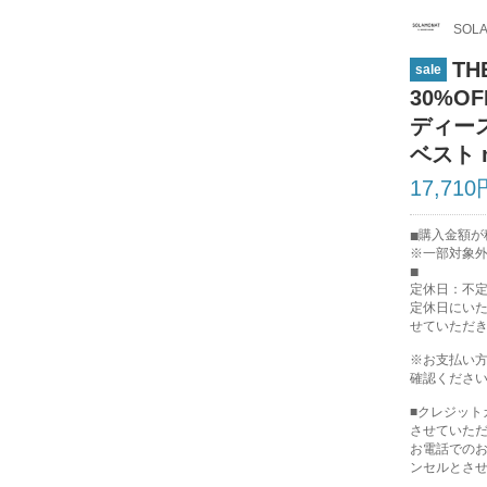
SOLA
TH
sale
30%O
ディー
ベスト n
17,710
購入金額が税
※一部対象
定休日：不
定休日にい
せていただ
※お支払い
確認くださ
■クレジッ
させていた
お電話での
ンセルとさ