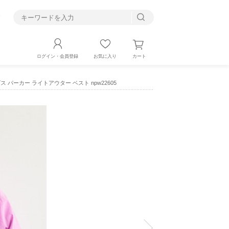
す
カート
ログイン・会員登録
お気に入り
プス パーカー ライトアウター ベスト npw22605