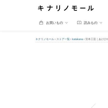
お買いもの
読みもの
キナリノモール
›
ストア一覧
›
katakana
›
宮本工芸｜あけび