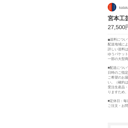
kata
宮本工
27,50
送料につい
配送地域に
詳しい送料
ゆうパケット
一部の大型
■配送につい
日時のご指定
ご希望のお
い。（確約
受注生産品
りますため
■定休日：毎
ご注文・お