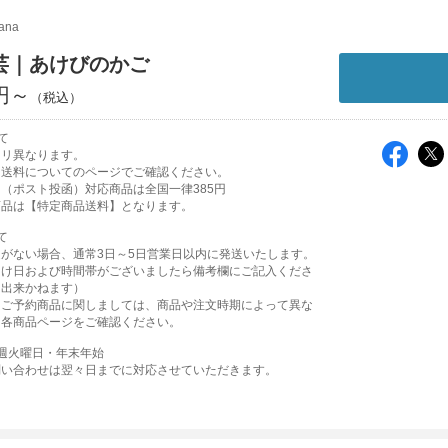
kana
芸｜あけびのかご
0円～
て
よリ異なります。
は送料についてのページでご確認ください。
（ポスト投函）対応商品は全国一律385円
商品は【特定商品送料】となります。
て
がない場合、通常3日～5日営業日以内に発送いたします。
届け日および時間帯がございましたら備考欄にご記入くださ
は出来かねます）
・ご予約商品に関しましては、商品や注文時期によって異な
、各商品ページをご確認ください。
週火曜日・年末年始
問い合わせは翌々日までに対応させていただきます。