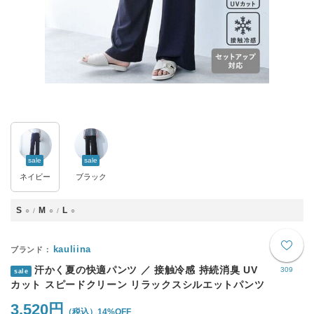
sale
sale
ネイビー
ブラック
S
M
L
○
○
○
kauliina
汗かく夏の快適パンツ ／ 接触冷感 持続消臭 UV
309
sale
カット スピードクリーン リラックスシルエットパンツ
3,520円
14%OFF