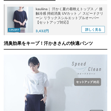
kauliina｜ 汗かく夏の着映えトップス ／ 接
触冷感 持続消臭 UVカット ／ スピードクリ
ーン リラックスシルエットプルオーバー
【セットアップ対応】
詳しく
見る
13%OFF
3,432円
消臭効果をキープ！汗かきさんの快適パンツ