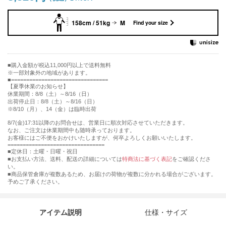
158cm / 51kg
M
Find your size
購入金額が税込11,000円以上で送料無料
※一部対象外の地域があります。
================================
【夏季休業のお知らせ】
休業期間：8/8（土）～8/16（日）
出荷停止日：8/8（土）～8/16（日）
※8/10（月）、14（金）は臨時出荷
8/7(金)17:31以降のお問合せは、営業日に順次対応させていただきます。
なお、ご注文は休業期間中も随時承っております。
お客様にはご不便をおかけいたしますが、何卒よろしくお願いいたします。
================================
■定休日：土曜・日曜・祝日
■お支払い方法、送料、配送の詳細については
特商法に基づく表記
をご確認くださ
い。
■商品保管倉庫が複数あるため、お届けの荷物が複数に分かれる場合がございます。
予めご了承ください。
アイテム説明
仕様・サイズ