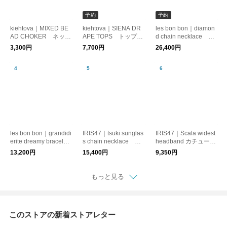
予約
予約
kiehtova｜MIXED BE
kiehtova｜SIENA DR
les bon bon｜diamon
AD CHOKER ネック
APE TOPS トップ
d chain necklace ダ
レス コード レイヤ
ス カットソー ドレ
イヤモンド 10金
3,300円
7,700円
26,400円
ード
ープ
ネックレス
les bon bon｜grandidi
IRIS47｜tsuki sunglas
IRIS47｜Scala widest
erite dreamy bracelet
s chain necklace ネ
headband カチューシ
ブレスレット 天然
ックレス サングラス
ャ ベロア
13,200円
15,400円
9,350円
石 パール
チェーン 月モチーフ
もっと見る
このストアの新着ストアレター