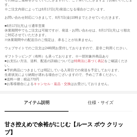
その際はご連絡をさせていただきますので、ご了承いただきますようお願いいたしま
す。
※ご注文内容によっては8月17日(月)発送になる場合がございます。
お問い合わせ対応につきまして、8月7日(金)10時までとさせていただきます。
■8月17日(月)より通常営業
休業期間中でもご注文は可能ですが、発送・お問い合わせは、8月17日(月)より順次
ご対応させていただきます。
※休業期間中の配送日のご指定は、承ることが出来ません。
ウェブサイトでのご注文は24時間お受付しておりますので、是非ご利用ください。
ギフトラッピング（有料）も承っております。※一部対象外商品あり
■お支払い方法、送料、配送の詳細については
特商法に基づく表記
をご確認くださ
い。
■予約商品につきましては明記している入荷日での発送を予定しております。
生産状況により納期が遅れる場合がございますので、予めご了承ください。
■送料一律：税込770円
■お客様都合による
キャンセル・返品・交換
はお受けしておりません。
アイテム説明
仕様・サイズ
甘さ控えめで余裕がにじむ【ルース ボウ クリッ
プ】