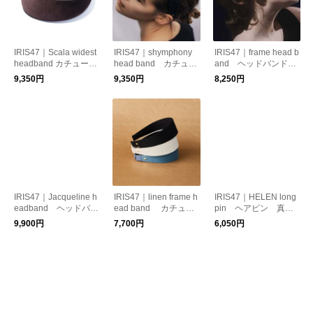
IRIS47｜Scala widest
IRIS47｜shymphony
IRIS47｜frame head b
headband カチューシ
head band カチュー
and ヘッドバンド
ャ ベロア
シャ コットン リボ
カチューシャ ターバ
9,350円
9,350円
8,250円
ン
ン
IRIS47｜Jacqueline h
IRIS47｜linen frame h
IRIS47｜HELEN long
eadband ヘッドバン
ead band カチュー
pin ヘアピン 真
ド カチューシャ コ
シャ ヘアアクセサリ
鍮 モード
9,900円
7,700円
6,050円
ットン素材
ー リネン