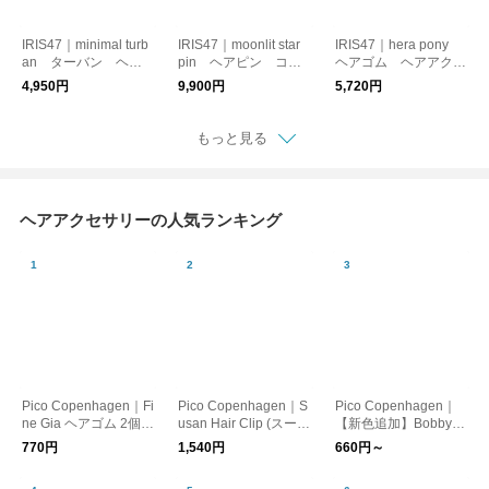
IRIS47｜minimal turb
IRIS47｜moonlit star
IRIS47｜hera pony
an ターバン ヘア
pin ヘアピン コス
ヘアゴム ヘアアクセ
バンド
チュームジュエリー
サリー ハートモチー
4,950円
9,900円
5,720円
月モチーフ
フ
もっと見る
ヘアアクセサリーの人気ランキング
Pico Copenhagen｜Fi
Pico Copenhagen｜S
Pico Copenhagen｜
ne Gia ヘアゴム 2個セ
usan Hair Clip (スーザ
【新色追加】Bobby
ット 【メール便】
ンヘアクリップ) 【メ
(ボビー) ヘアピン【メ
770円
1,540円
660円～
ール便】【ギフト】
ール便】