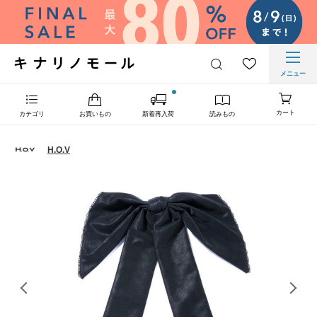
メニュー
カート
カテゴリ
お買いもの
新着再入荷
読みもの
H.O.V