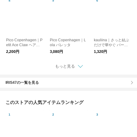
Pico Copenhagen｜P
Pico Copenhagen｜L
kauliina｜さっと結ぶ
etit Ace Claw ヘアク
ola バレッタ
だけで華やぐ パール
リップ
とビジューのヘアゴム
2,200円
3,080円
1,320円
2点セット
もっと見る
IRIS47の一覧を見る
このストアの人気アイテムランキング