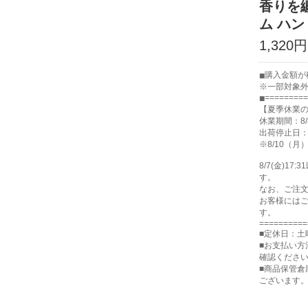
香りを纏
ム ハン
1,320円
購入金額が税
※一部対象
=========
【夏季休業
休業期間：8/
出荷停止日：8
※8/10（
8/7(金)
す。
なお、ご注
お客様には
す。
==========
■定休日：土
■お支払い方
確認くださ
■商品保管
ございます