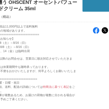
う OHSCENT オーセントパフュー
ドクリーム 35ml
込11,000円以上で送料無料
外の地域があります。
=======================
のお知らせ】
8（土）～8/16（日）
/8（土）～8/16（日）
月）、14（金）は臨時出荷
17:31以降のお問合せは、営業日に順次対応させていただきま
文は休業期間中も随時承っております。
ご不便をおかけいたしますが、何卒よろしくお願いいたしま
======================
曜・日曜・祝日
法、送料、配送の詳細については
特商法に基づく表記
をご
い。
倉庫が複数あるため、お届けの荷物が複数に分かれる場合が
。予めご了承ください。