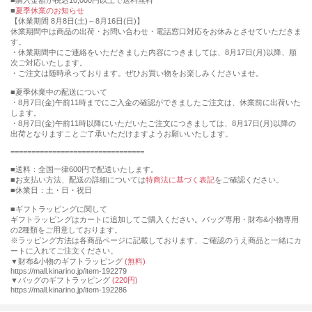
購入金額が税込10,000円以上で送料無料
夏季休業のお知らせ
【休業期間 8月8日(土)～8月16日(日)】
休業期間中は商品の出荷・お問い合わせ・電話窓口対応をお休みとさせていただきま
す。
・休業期間中にご連絡をいただきました内容につきましては、8月17日(月)以降、順
次ご対応いたします。
・ご注文は随時承っております。ぜひお買い物をお楽しみくださいませ。
■夏季休業中の配送について
・8月7日(金)午前11時までにご入金の確認ができましたご注文は、休業前に出荷いた
します。
・8月7日(金)午前11時以降にいただいたご注文につきましては、8月17日(月)以降の
出荷となりますことご了承いただけますようお願いいたします。
================================
■送料：全国一律600円で配送いたします。
■お支払い方法、配送の詳細については
特商法に基づく表記
をご確認ください。
■休業日：土・日・祝日
■ギフトラッピングに関して
ギフトラッピングはカートに追加してご購入ください。バッグ専用・財布&小物専用
の2種類をご用意しております。
※ラッピング方法は各商品ページに記載しております、ご確認のうえ商品と一緒にカ
ートに入れてご注文ください。
▼財布&小物のギフトラッピング
(無料)
https://mall.kinarino.jp/item-192279
▼バッグのギフトラッピング
(220円)
https://mall.kinarino.jp/item-192286