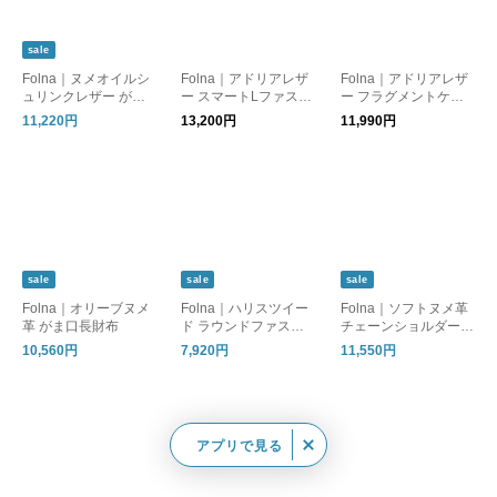
sale
Folna｜ヌメオイルシ
Folna｜アドリアレザ
Folna｜アドリアレザ
ュリンクレザー がま
ー スマートLファスナ
ー フラグメントケー
口長財布
ー長財布
ス
11,220円
13,200円
11,990円
sale
sale
sale
Folna｜オリーブヌメ
Folna｜ハリスツイー
Folna｜ソフトヌメ革
革 がま口長財布
ド ラウンドファスナ
チェーンショルダー付
ー長財布 HARRIS TW
き・がま口長財布
10,560円
7,920円
11,550円
EED
アプリで見る