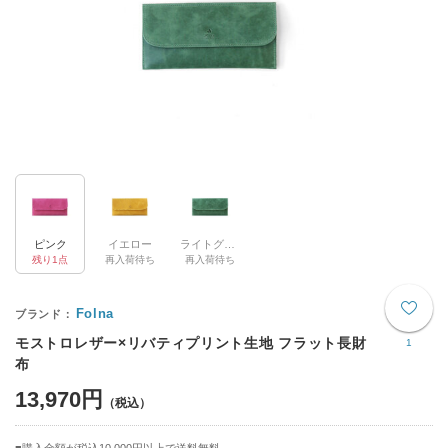
ピンク
イエロー
ライトグリーン
残り1点
再入荷待ち
再入荷待ち
Folna
モストロレザー×リバティプリント生地 フラット長財
1
布
13,970円