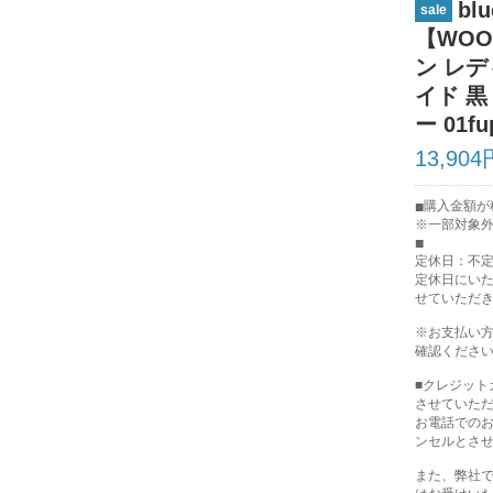
bl
sale
【WO
ン レデ
イド 黒
ー 01fu
13,904
購入金額が税
※一部対象
定休日：不
定休日にい
せていただ
※お支払い
確認くださ
■クレジッ
させていた
お電話での
ンセルとさ
また、弊社で