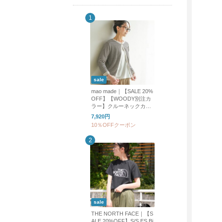
sale
mao made｜【SALE 20%
OFF】【WOODY別注カ
ラー】クルーネックカー
ディガン UVカット レデ
7,920円
ィース トップス カーデ
10％OFFクーポン
ィガン ボーダー 611113
sale
THE NORTH FACE｜【S
ALE 20%OFF】S/S ES Bi