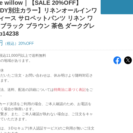
ue willow｜【SALE 20%OFF】
ODY別注カラー】リネンオールインワ
ィース サロペットパンツ リネン ワ
 ブラック ブラウン 茶色 ダークグレ
p14238
円
20%OFF
込11,000円以上で送料無料
外の地域があります。
定休
ただいたご注文・お問い合わせは、休み明けより随時対応さ
きます。
方法、送料、配送の詳細については
特商法に基づく表記
をご
い。
トカード決済をご利用の場合、ご本人確認のため、お電話を
だく場合が御座います。
お繋ぎ、また、ご本人確認が執れない場合は、ご注文をキャ
せていただきます。
は、３Dセキュア(本人認証サービス)のご利用が無いご注文