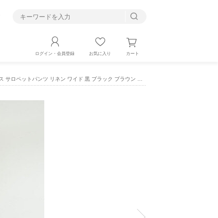
す
カート
ログイン・会員登録
お気に入り
 リネン ワイド 黒 ブラック ブラウン 茶色 ダークグレー 01fup14238