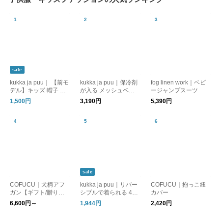
sale
kukka ja puu｜ 【前モ
kukka ja puu｜保冷剤
fog linen work｜ベビ
デル】キッズ 帽子 保
が入る メッシュベス
ージャンプスーツ
冷剤ポケット＆日よけ
ト ／ 保冷シート 熱中
1,500円
3,190円
5,390円
タレ付き
症対策 暑さ対策
sale
COFUCU｜犬柄アフ
kukka ja puu｜リバー
COFUCU｜抱っこ紐
ガン【ギフト/贈り
シブルで着られる 4重
カバー
物】
ガーゼ スリーパー
6,600円～
1,944円
2,420円