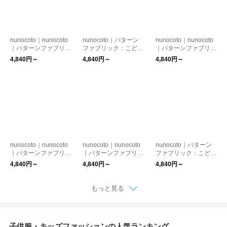
nunocoto｜nunocoto
nunocoto｜パターン
nunocoto｜nunocoto
｜パターンファブリッ
ファブリック：こども
｜パターンファブリッ
ク：こども甚平（アボ
甚平（inkdot）
ク：こども甚平（ショ
4,840円～
4,840円～
4,840円～
カド mini）
ートなケーキ mini／
いちごみるく）
nunocoto｜nunocoto
nunocoto｜nunocoto
nunocoto｜パターン
｜パターンファブリッ
｜パターンファブリッ
ファブリック：こども
ク：こども甚平（うず
ク：こども甚平（ドロ
甚平（Block）
4,840円～
4,840円～
4,840円～
まきフィッシュの群
ップみたいな海の中）
れ）
もっと見る
子供服・キッズファッションの人気ランキング