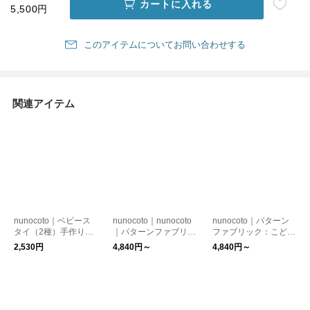
カートに入れる
5,500円
このアイテムについてお問い合わせする
関連アイテム
nunocoto｜ベビース
nunocoto｜nunocoto
nunocoto｜パターン
タイ（2種）手作りキ
｜パターンファブリッ
ファブリック：こども
ット
ク：こども甚平（苺 m
甚平（ギザギザ線）
2,530円
4,840円～
4,840円～
ini）