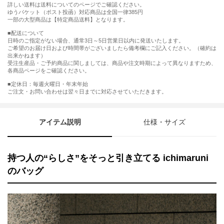
詳しい送料は送料についてのページでご確認ください。
ゆうパケット（ポスト投函）対応商品は全国一律385円
一部の大型商品は【特定商品送料】となります。
■配送について
日時のご指定がない場合、通常3日～5日営業日以内に発送いたします。
ご希望のお届け日および時間帯がございましたら備考欄にご記入ください。（確約は
出来かねます）
受注生産品・ご予約商品に関しましては、商品や注文時期によって異なりますため、
各商品ページをご確認ください。
■定休日：毎週火曜日・年末年始
ご注文・お問い合わせは翌々日までに対応させていただきます。
アイテム説明
仕様・サイズ
持つ人の“らしさ”をそっと引き立てる ichimaruni
のバッグ