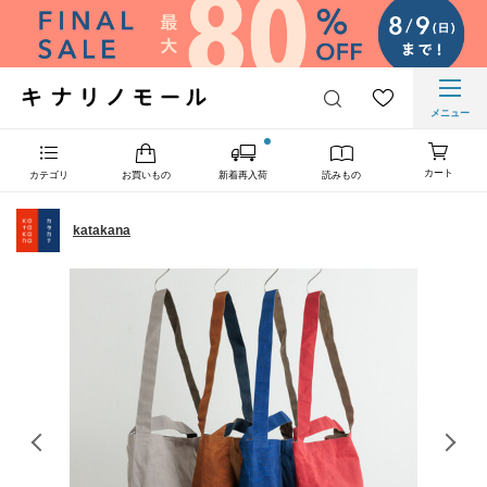
メニュー
カート
カテゴリ
お買いもの
新着再入荷
読みもの
katakana