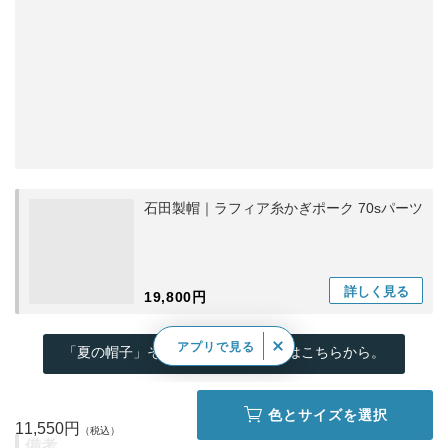
石田製帽｜ラフィア糸かぎポーク 70sパーツ
詳しく
見る
19,800円
アプリで見る
「夏の帽子」その他のラインナップはこちらから。
色とサイズを選択
11,550円
備考