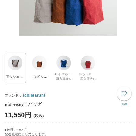
ロイヤルブルー×ペールブラウン【完売】
レッド×ペールブラウン【完売】
アッシュグレー×ダークオリーブ
キャメル×ネイビー
再入荷待ち
再入荷待ち
ichimaruni
std easy｜バッグ
169
11,550円
送料について
配送地域によリ異なります。