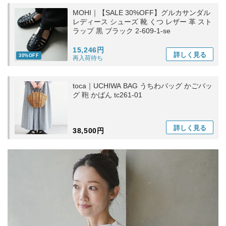
MOHI｜【SALE 30%OFF】グルカサンダル
レディース シューズ 靴 くつ レザー 革 スト
ラップ 黒 ブラック 2-609-1-se
15,246円
詳しく
見る
30%OFF
再入荷待ち
toca｜UCHIWA BAG うちわバッグ かごバッ
グ 鞄 かばん tc261-01
詳しく
見る
38,500円