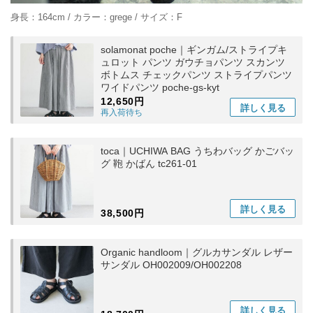
身長：164cm / カラー：grege / サイズ：F
solamonat poche｜ギンガム/ストライプキ
ュロット パンツ ガウチョパンツ スカンツ
ボトムス チェックパンツ ストライプパンツ
ワイドパンツ poche-gs-kyt
12,650円
詳しく
見る
再入荷待ち
toca｜UCHIWA BAG うちわバッグ かごバッ
グ 鞄 かばん tc261-01
詳しく
見る
38,500円
Organic handloom｜グルカサンダル レザー
サンダル OH002009/OH002208
詳しく
見る