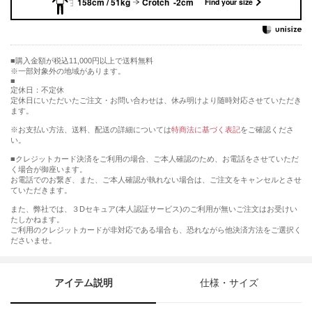
158cm / 51kg
Crotch -2cm
Find your size
購入金額が税込11,000円以上で送料無料
※一部対象外の地域があります。
定休日：不定休
定休日にいただいたご注文・お問い合わせは、休み明けより随時対応させていただき
ます。
※お支払い方法、送料、配送の詳細については
特商法に基づく表記
をご確認くださ
い。
■クレジットカード決済をご利用の場合、ご本人確認のため、お電話をさせていただ
く場合が御座います。
お電話でのお繋ぎ、また、ご本人確認が執れない場合は、ご注文をキャンセルとさせ
ていただきます。
また、弊社では、３Dセキュア(本人認証サービス)のご利用が無いご注文はお受けい
たしかねます。
ご利用のクレジットカードが非対応である場合も、恐れながら他決済方法をご選択く
ださいませ。
アイテム説明
仕様・サイズ