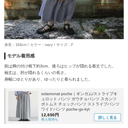
身長：164cm / カラー：navy / サイズ：F
モデル着用感
前は脚の付け根下約3cm、後ろはヒップが隠れる着丈でした。
袖丈は、肘が隠れるくらいの長さ。
身幅にゆとりがあり、ゆったりと着られました。
solamonat poche｜ギンガム/ストライプキ
ュロット パンツ ガウチョパンツ スカンツ
ボトムス チェックパンツ ストライプパンツ
ワイドパンツ poche-gs-kyt
12,650円
詳しく
見る
再入荷待ち