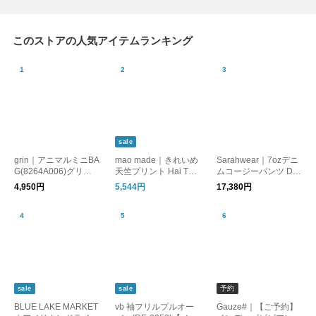
このストアの人気アイテムランキング
sale
grin｜アニマルミニBA
mao made｜きれいめ
Sarahwear｜7ozデニ
G(8264A006)グリン
天竺プリント Hai TEE
ムコージーパンツ De
【メール便対象】
(621219)マオメイド
nim Cozy Pants(C306
4,950円
5,544円
17,380円
【メール便対象】
28)サラウェア
予約
sale
sale
BLUE LAKE MARKET
vb 袖フリルプルオー
Gauze#｜【ご予約】