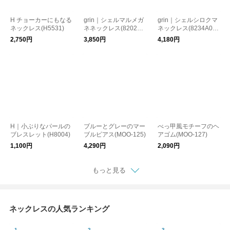
H チョーカーにもなる
grin｜シェルマルメガ
grin｜シェルシロクマ
ネックレス(H5531)
ネネックレス(8202A0
ネックレス(8234A00
05)
8)
2,750円
3,850円
4,180円
H｜小ぶりなパールの
ブルーとグレーのマー
べっ甲風モチーフのヘ
ブレスレット(H8004)
ブルピアス(MOO-125)
アゴム(MOO-127)
1,100円
4,290円
2,090円
もっと見る
ネックレスの人気ランキング