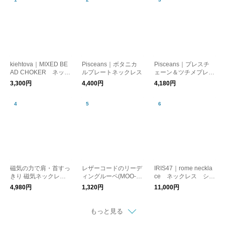
kiehtova｜MIXED BE
Pisceans｜ボタニカ
Pisceans｜プレスチ
AD CHOKER ネック
ルプレートネックレス
ェーン＆ツチメプレー
レス コード レイヤ
トネックレス（ステン
3,300円
4,400円
4,180円
ード
レス）
磁気の力で肩・首すっ
レザーコードのリーデ
IRIS47｜rome neckla
きり 磁気ネックレス
ィングルーペ(MOO-1
ce ネックレス シル
管理医療機器／MAGS
09)【メール便対象】
クコード 日本製
4,980円
1,320円
11,000円
LIM マグスリム
もっと見る