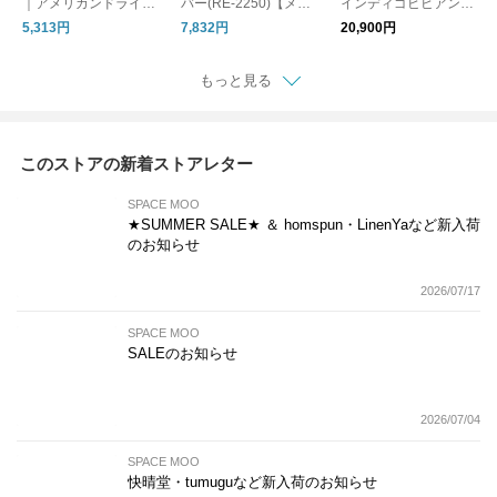
｜アメリカンドライ天
バー(RE-2250)【メー
インディゴビビアンパ
竺ヨークボーダーT(B-
ル便対象】
ンツ(G1026)
5,313円
7,832円
20,900円
521044)【メール便対
象】
もっと見る
このストアの新着ストアレター
SPACE MOO
★SUMMER SALE★ ＆ homspun・LinenYaなど新入荷
のお知らせ
2026/07/17
SPACE MOO
SALEのお知らせ
2026/07/04
SPACE MOO
快晴堂・tumuguなど新入荷のお知らせ