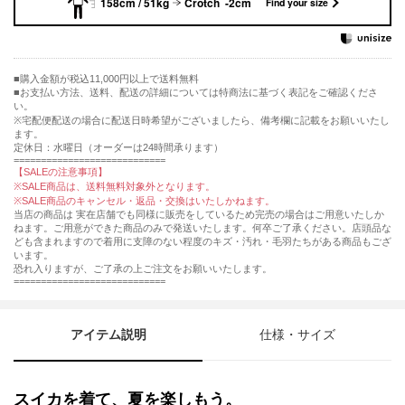
158cm / 51kg
Crotch -2cm
Find your size
購入金額が税込11,000円以上で送料無料
お支払い方法、送料、配送の詳細については特商法に基づく表記をご確認くださ
い。
※宅配便配送の場合に配送日時希望がございましたら、備考欄に記載をお願いいたし
ます。
定休日：水曜日（オーダーは24時間承ります）
============================
【SALEの注意事項】
※SALE商品は、送料無料対象外となります。
※SALE商品のキャンセル・返品・交換はいたしかねます。
当店の商品は 実在店舗でも同様に販売をしているため完売の場合はご用意いたしか
ねます。ご用意ができた商品のみで発送いたします。何卒ご了承ください。店頭品な
ども含まれますので着用に支障のない程度のキズ・汚れ・毛羽たちがある商品もござ
います。
恐れ入りますが、ご了承の上ご注文をお願いいたします。
============================
アイテム説明
仕様・サイズ
スイカを着て、夏を楽しもう。