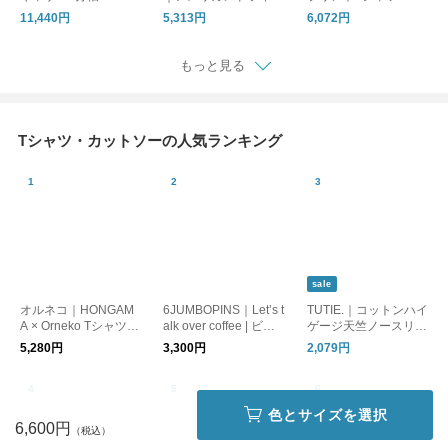
ラウス(SSC826009)
竺ヨークボーダーT(B-
Via Ver So(SET-3216)
11,440円
5,313円
6,072円
521044)【メール便対
セッテン
象】
もっと見る
Tシャツ・カットソーの人気ランキング
sale
オルネコ｜HONGAM
6JUMBOPINS｜Let’s t
TUTIE.｜コットンハイ
A × Orneko Tシャツ／
alk over coffee | ビッ
ゲージ天竺ノースリー
CATS ARE THE BEST
グTシャツ
ブプルオーバー
5,280円
3,300円
2,079円
色とサイズを選択
6,600円