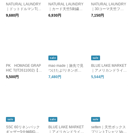
NATURAL LAUNDRY
NATURAL LAUNDRY
NATURAL LAUNDRY
｜ドットドルマンT(72
｜カード天竺5刺繍T
｜30コーマ天竺フラ
62C013)ナチュラルラ
シャツ(7263C018)ナ
イアッププリントT(72
9,680円
6,930円
7,150円
ンドリー【メール便対
チュラルランドリー
63C008)ナチュラルラ
象】
【メール便対処】
ンドリー【メール便対
象】
sale
sale
PK HOMAGE GRAP
mao made｜旅先で見
BLUE LAKE MARKET
HIC T(IT2611002)【メ
つけたよ!リネンボー
｜アメリカンドライ天
ール便対象】
ダーシリーズ 7分袖T
竺ヘムラウンドプリン
5,500円
7,480円
5,544円
(521223)マオメイド
トT ST.ANSELMS(B-5
21048)ブルーレイク
マーケット【メール便
対象】
sale
sale
sale
SSC 60リネンバック
BLUE LAKE MARKET
setten｜天竺ボックス
ギャザー5分袖BIGブ
｜アメリカンドライ天
プリントTシャツ Volo