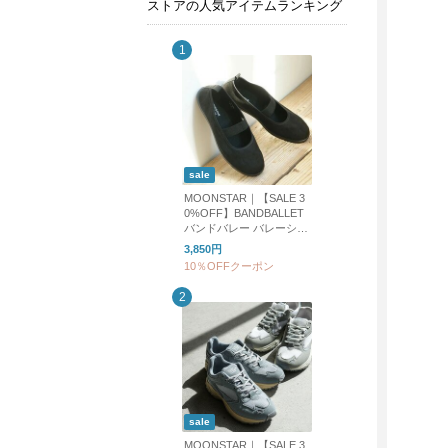
ストアの人気アイテムランキング
sale
MOONSTAR｜【SALE 3
0%OFF】BANDBALLET
バンドバレー バレーシュ
ーズ フラットシューズ b
3,850円
andballet
10％OFFクーポン
sale
MOONSTAR｜【SALE 3