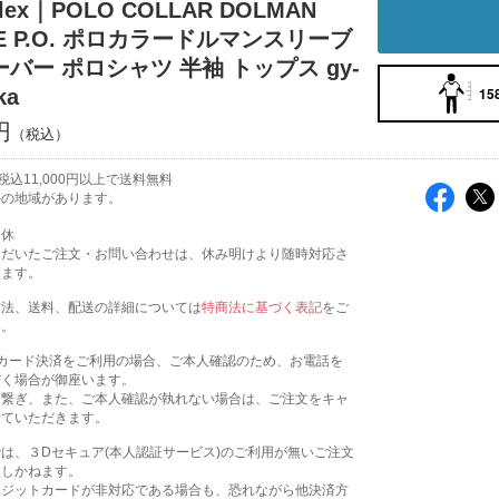
lex｜POLO COLLAR DOLMAN
VE P.O. ポロカラードルマンスリーブ
バー ポロシャツ 半袖 トップス gy-
15
ka
円
込11,000円以上で送料無料
外の地域があります。
定休
ただいたご注文・お問い合わせは、休み明けより随時対応さ
きます。
方法、送料、配送の詳細については
特商法に基づく表記
をご
い。
トカード決済をご利用の場合、ご本人確認のため、お電話を
だく場合が御座います。
お繋ぎ、また、ご本人確認が執れない場合は、ご注文をキャ
せていただきます。
は、３Dセキュア(本人認証サービス)のご利用が無いご注文
たしかねます。
レジットカードが非対応である場合も、恐れながら他決済方