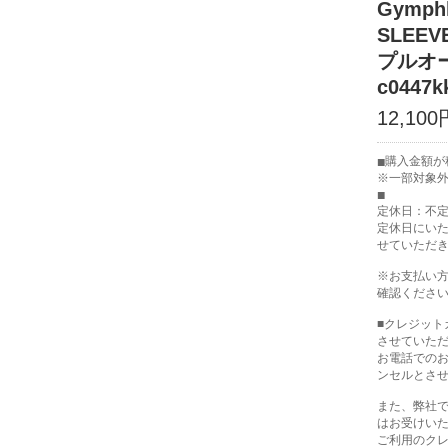
Gymph
SLEE
プルオー
c0447k
12,100
購入金額が税
※一部対象
定休日：不
定休日にい
せていただ
※お支払い
確認くださ
■クレジッ
させていた
お電話での
ンセルとさ
また、弊社で
はお受けい
ご利用のク