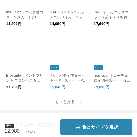
ina｜5ozデニム切替コ
NARU｜8オンスムラ
ina｜オーガニックコ
クーンスカート(2621
デニムベイカースカー
ットン前インベル切替
61)イナ
ト(663811)
スカート(263112)イ
14,300円
14,080円
17,600円
ナ
sale
sale
Brocante｜インドプリ
PK リバティ前タック
homspun｜コーデュ
ント フロンセスカー
ギャザースカート(PS
ロイ切替スカート(242
ト(37-310X)ブロカン
2621042)
-4509)
13,750円
15,840円
19,800円
ト
もっと見る
デニムスカートの人気ランキング
予約
色とサイズを選択
12,980円