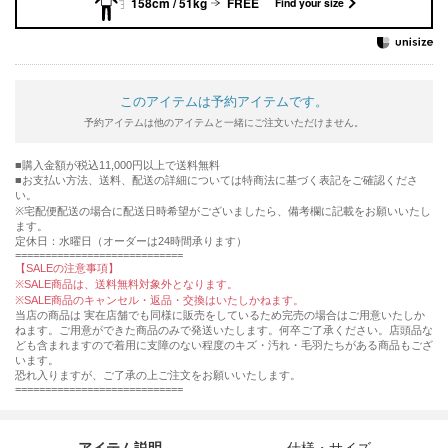
158cm / 51kg
FREE
Find your size
このアイテムは予約アイテムです。
予約アイテムは他のアイテムと一緒にご注文いただけません。
購入金額が税込11,000円以上で送料無料
お支払い方法、送料、配送の詳細については特商法に基づく表記をご確認くださ
い。
※宅配便配送の場合に配送日時希望がございましたら、備考欄に記載をお願いいたし
ます。
定休日：水曜日（オーダーは24時間承ります）
============================
【SALEの注意事項】
※SALE商品は、送料無料対象外となります。
※SALE商品のキャンセル・返品・交換はいたしかねます。
当店の商品は 実在店舗でも同様に販売をしているため完売の場合はご用意いたしか
ねます。ご用意ができた商品のみで発送いたします。何卒ご了承ください。店頭品な
ども含まれますので着用に支障のない程度のキズ・汚れ・毛羽たちがある商品もござ
います。
恐れ入りますが、ご了承の上ご注文をお願いいたします。
============================