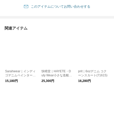
このアイテムについてお問い合わせする
関連アイテム
Sarahwear｜インディ
快晴堂｜HAYETE・D
prit｜6ozデニム コク
ゴデニムペインタース
uty Wear小さな造船所
ーンスカート(71615)
カート(C21741)サラ
のワークウエア6オン
15,180円
25,300円
16,280円
ウェア
スデニムBIGオーバー
オールスカート(61SK
-58)