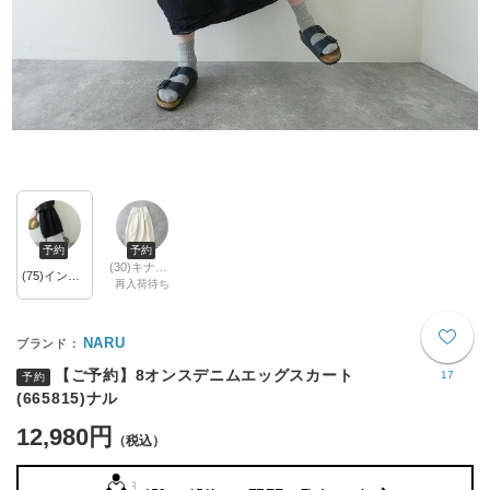
予約
予約
(30)キナリ ※ご予約（8月中旬頃入荷予定）
(75)インディゴ ※ご予約（8月中旬頃入荷予定）
再入荷待ち
NARU
【ご予約】8オンスデニムエッグスカート
17
予約
(665815)ナル
12,980円