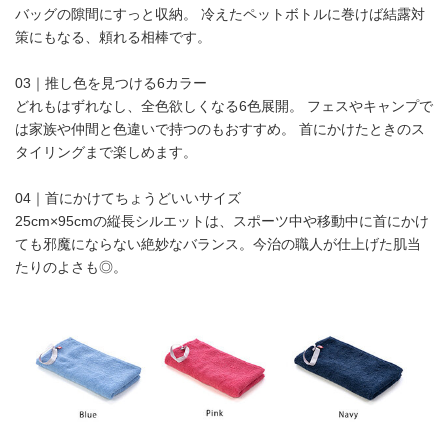
バッグの隙間にすっと収納。 冷えたペットボトルに巻けば結露対
策にもなる、頼れる相棒です。
03｜推し色を見つける6カラー
どれもはずれなし、全色欲しくなる6色展開。 フェスやキャンプで
は家族や仲間と色違いで持つのもおすすめ。 首にかけたときのス
タイリングまで楽しめます。
04｜首にかけてちょうどいいサイズ
25cm×95cmの縦長シルエットは、スポーツ中や移動中に首にかけ
ても邪魔にならない絶妙なバランス。今治の職人が仕上げた肌当
たりのよさも◎。