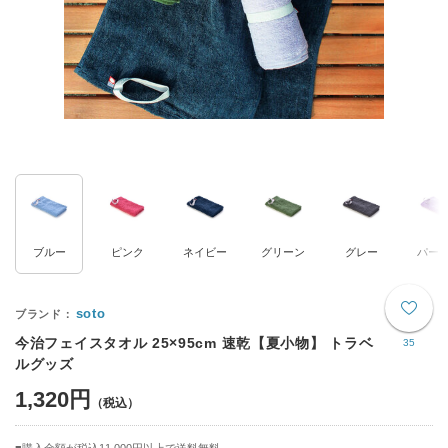
ブルー
ピンク
ネイビー
グリーン
グレー
パー
soto
今治フェイスタオル 25×95cm 速乾【夏小物】 トラベ
35
ルグッズ
1,320円