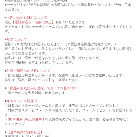
購入金額が税込11,000円以上で送料無料
セール品や返品不可の記載がある商品は返品・交換対象外となります。予めご了承
ください。
■
お問い合わせ対応について
現在
【電話対応を一時的に停止】
させていただきます。
※メール・お問い合わせフォームでのお問い合わせ・ご案内は従来通り行っておりま
す。
■
配送について
原則2～10営業日でお届けとなります。（※受注発注商品は対象外です。）
現在多くのお客様よりご注文をいただいており、商品のお届けに通常よりもお時間を
いただく場合がございます。
お客様にはご不便ご迷惑をおかけし誠に申し訳ございませんが、
何卒ご理解賜りますようお願い申し上げます。
■
沖縄・離島への送料について
一部地域は追加送料がかかります。配送料は別途メールにてご案内いたします。
詳細は【送料・配送について】をご確認ください。
■
「商品をお気に入り登録」でクーポン配布中！
（※クーポンは翌日以降に配布されます）
■
キャンペーン開催中
・対象のポスターやフレームをご購入で、非売品ポストカードプレゼント！
・対象のポスターとフレーム同時購入いただくと、フレームにセットしてお届けしま
す
・
SUMMER SALE開催中！
今人気のあのアイテムから、通年使える定番まで幅広く
ラインナップ
■
【夏季休業のお知らせ】
休業期間：8/13(木)・8/14(金)