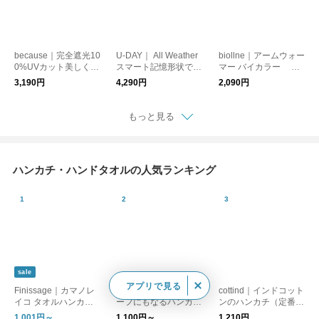
because｜完全遮光10
U-DAY｜ All Weather
biollne｜アームウォー
0%UVカット美しく守
スマート記憶形状でた
マー バイカラー ソ
るフラワーアンブレラ
たみやすい折りたたみ
フトループパイル編
3,190円
4,290円
2,090円
（晴雨兼用）日傘/紫
傘 日傘/晴雨兼用/紫
み/冷房対策
外線対策
外線対策
もっと見る
ハンカチ・ハンドタオルの人気ランキング
sale
アプリで見る
Finissage｜カマノレ
miyaco nishio｜スカ
cottind｜インドコット
イコ タオルハンカチ
ーフにもなるハンカチ
ンのハンカチ（定番
「ねこの暮らし。」
【日焼け対策】【はん
柄）【プレゼント・ギ
1,001円～
1,100円～
1,210円