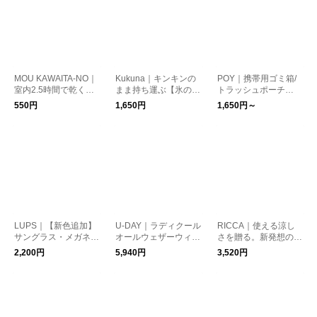
MOU KAWAITA-NO｜
Kukuna｜キンキンの
POY｜携帯用ゴミ箱/
室内2.5時間で乾く！
まま持ち運ぶ【氷の
トラッシュポーチ
速乾ハンカチ タオル
う】アイスパック保冷
【メール便】 トラベ
550円
1,650円
1,650円～
【メール便】【夏小
剤 3wayスティックボ
ルグッズ
物】 トラベルグッズ
トル【夏小物】
LUPS｜【新色追加】
U-DAY｜ラディクール
RICCA｜使える涼し
サングラス・メガネケ
オールウェザーウィン
さを贈る。新発想のサ
ース【夏小物】 トラ
ドレジスタンス折りた
ークル扇子【夏小物】
2,200円
5,940円
3,520円
ベルグッズ
たみ傘 晴雨兼用/日
傘/紫外線対策 トラベ
ルグッズ