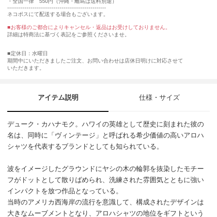
・全国一律 550円（沖縄・離島は送料別途）
---------------------------------------------------
ネコポスにて配送する場合もございます。
■お客様のご都合によりキャンセル・返品はお受けしておりません。
詳細は特商法に基づく表記をご参照くださいませ。
■定休日：水曜日
期間中にいただきましたご注文、お問い合わせは店休日明けに対応させて
いただきます。
アイテム説明
仕様・サイズ
デューク・カハナモク。ハワイの英雄として歴史に刻まれた彼の
名は、同時に「ヴィンテージ」と呼ばれる希少価値の高いアロハ
シャツを代表するブランドとしても知られている。
波をイメージしたグラウンドにヤシの木の輪郭を抜染したモチー
フがドットとして散りばめられ、洗練された雰囲気とともに強い
インパクトを放つ作品となっている。
当時のアメリカ西海岸の流行を意識して、構成されたデザインは
大きなムーブメントとなり、アロハシャツの地位をギフトという