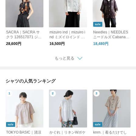
パイナップル
sale
SACRA｜SACRA サ
mizuiro ind｜mizuiro i
Needles｜NEEDLES
クラ 126517071 ジオ
nd ミズイロインド 1-
ニードルズ Cabana S
メトリック ペインテ
239005 レーススタン
hirt - Cupra Crepe Pla
28,600円
16,500円
18,480円
ィング トップ GEOM
ドカラーワイドシャツ
id カバナシャツ チェ
ETRIC PAINTING TOP
ック SX292
もっと見る
シャツの人気ランキング
sale
sale
TOKYO BASIC｜清涼
かぐれ｜リネンWポケ
knrn.｜着るだけでし