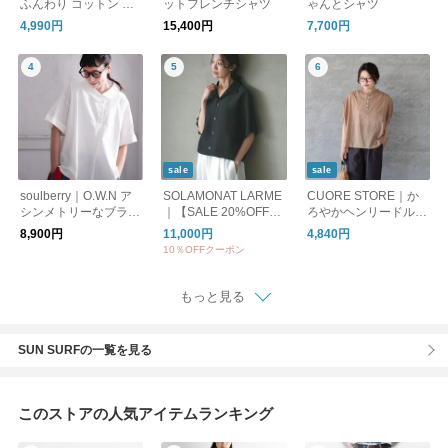
ふんわり コットン ロ
ットフレンチシャツ
ゃんとシャツ
ーン 五分袖 シャツ｜
4,990円
15,400円
7,700円
半袖ブラウス
sale
sale
soulberry｜O.W.N ア
SOLAMONAT LARME
CUORE STORE｜か
シンメトリーなブラウ
｜【SALE 20%OFF】
ろやかヘンリードルマ
ス
シアーナイロンドロー
ンプルオーバー
8,900円
11,000円
4,840円
コードショートスリー
10％OFFクーポン
ブプルオーバー シャ
ツ トップス larm-it-sn
ds
もっと見る
SUN SURFの一覧を見る
このストアの人気アイテムランキング