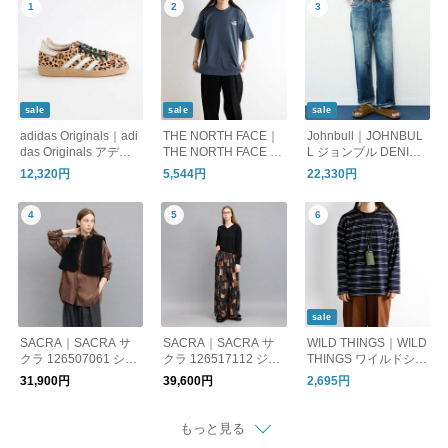
sale
sale
sale
adidas Originals｜adi
THE NORTH FACE｜
Johnbull｜JOHNBUL
das Originals アディ
THE NORTH FACE ザ
L ジョンブル DENIM
ダス オリジナルス Ha
ノースフェイス NT32
DELIGHT DAYS JY26
12,320円
5,544円
22,330円
ndball Spezial ハンド
659 ショートスリーブ
1P04 セルヴィッチデ
ボール スペツィアル
ズーピッカーティー
ニムワイドジーンズ
KI6678 Magic Beige I
vory Aurora Ivy
sale
SACRA｜SACRA サ
SACRA｜SACRA サ
WILD THINGS｜WILD
クラ 126507061 シー
クラ 126517112 ジオ
THINGS ワイルドシン
プボア ショート ジレ
メトリック ペインテ
グス NECK WALLET
31,900円
39,600円
2,695円
SHEEP BOA SHORT
ィング パンツ GEOM
(X-PAC&SPECTRA)
GILET
ETRIC PAINTING PAN
ネックウォレット WT
TS
3803601
もっと見る