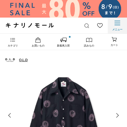
メニュー
カート
カテゴリ
お買いもの
新着再入荷
読みもの
O.L.D