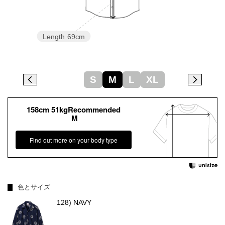
Length
69cm
S
M
L
XL
158cm 51kgRecommended
M
Find out more on your body type
色とサイズ
128) NAVY