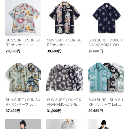
SUN SURF｜SUN SU
SUN SURF｜SUN SU
SUN SURF｜DUKE K
RF サンサーフ Lot No.
RF サンサーフ Lot No.
AHANAMOKU “WON
SS39614 / RAYON H
SS39655 / SUN SUR
DROUS PALM TREE”
20,680円
39,600円
28,600円
AWAIIAN SHIRT “JAP
F × 葛飾北斎 SPECIA
SHORT SLEEVE DK3
ANESE QUAINT DESI
L EDITION “踊り” ハワ
9636 ハワイアンシャ
GN” ハワイアンシャツ
イアンシャツ アロハ
ツ アロハシャツ 半袖
アロハシャツ 半袖
シャツ 半袖
SUN SURF｜SUN SU
SUN SURF｜DUKE K
SUN SURF｜SUN SU
RF サンサーフ Lot No.
AHANAMOKU SPECI
RF サンサーフ Lot No.
SS39743 / SUN SUR
AL EDITION DUKE'S
SS39629 / RAYON H
37,400円
31,900円
20,680円
F SPECIAL EDITION
PINEAPPLE LONG S
AWAIIAN SHIRT “ORI
“EAGLE, TIGER, DRA
LEEVE DK26793 ハワ
ENTAL BORDER” ハ
GON” ハワイアンシャ
イアンシャツ アロハ
ワイアンシャツ アロ
ツ アロハシャツ 半袖
シャツ デュークス・
ハシャツ 半袖