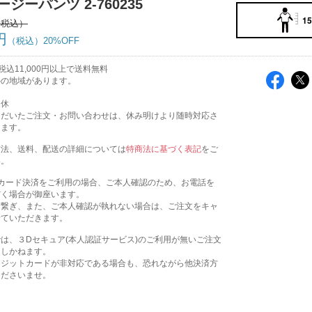
ージーパンツ 2-760235
15
円
20%OFF
込11,000円以上で送料無料
外の地域があります。
定休
ただいたご注文・お問い合わせは、休み明けより随時対応さ
きます。
方法、送料、配送の詳細については
特商法に基づく表記
をご
い。
トカード決済をご利用の場合、ご本人確認のため、お電話を
だく場合が御座います。
お繋ぎ、また、ご本人確認が執れない場合は、ご注文をキャ
せていただきます。
は、３Dセキュア(本人認証サービス)のご利用が無いご注文
たしかねます。
レジットカードが非対応である場合も、恐れながら他決済方
くださいませ。