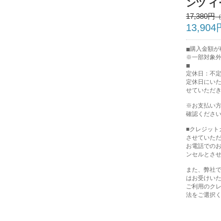
ンツ イ
17,380円
13,904
購入金額が税
※一部対象
定休日：不
定休日にい
せていただ
※お支払い
確認くださ
■クレジッ
させていた
お電話での
ンセルとさ
また、弊社で
はお受けい
ご利用のク
法をご選択