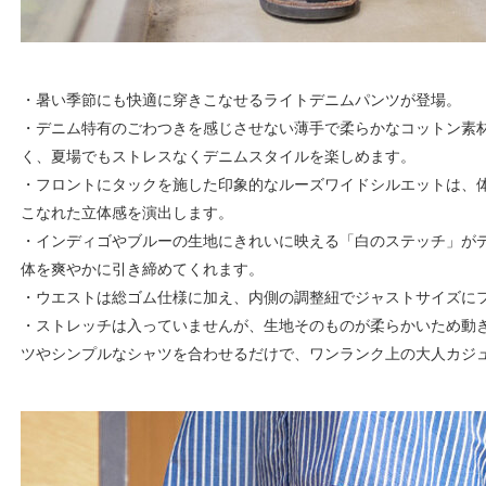
・暑い季節にも快適に穿きこなせるライトデニムパンツが登場。
・デニム特有のごわつきを感じさせない薄手で柔らかなコットン素
く、夏場でもストレスなくデニムスタイルを楽しめます。
・フロントにタックを施した印象的なルーズワイドシルエットは、
こなれた立体感を演出します。
・インディゴやブルーの生地にきれいに映える「白のステッチ」が
体を爽やかに引き締めてくれます。
・ウエストは総ゴム仕様に加え、内側の調整紐でジャストサイズに
・ストレッチは入っていませんが、生地そのものが柔らかいため動
ツやシンプルなシャツを合わせるだけで、ワンランク上の大人カジ