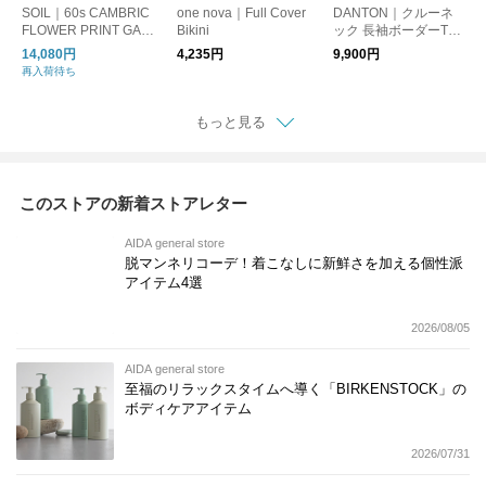
SOIL｜60s CAMBRIC
one nova｜Full Cover
DANTON｜クルーネ
FLOWER PRINT GAT
Bikini
ック 長袖ボーダーTシ
HERED SHIRT【SAL
ャツ【DM便発送可
14,080円
4,235円
9,900円
E20％OFF!】
能】
再入荷待ち
もっと見る
このストアの新着ストアレター
AIDA general store
脱マンネリコーデ！着こなしに新鮮さを加える個性派
アイテム4選
2026/08/05
AIDA general store
至福のリラックスタイムへ導く「BIRKENSTOCK」の
ボディケアアイテム
2026/07/31