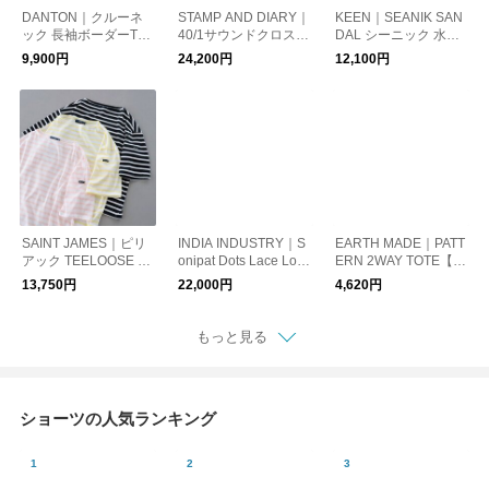
DANTON｜クルーネ
STAMP AND DIARY｜
KEEN｜SEANIK SAN
ック 長袖ボーダーTシ
40/1サウンドクロス
DAL シーニック 水陸
ャツ【DM便発送可
タックブラウス
両用サンダル
9,900円
24,200円
12,100円
能】
SAINT JAMES｜ピリ
INDIA INDUSTRY｜S
EARTH MADE｜PATT
アック TEELOOSE 薄
onipat Dots Lace Lon
ERN 2WAY TOTE【D
手半袖Tシャツ【DM
g Sleeve Shirt
M便発送可能】
13,750円
22,000円
4,620円
便発送可能】
もっと見る
ショーツの人気ランキング