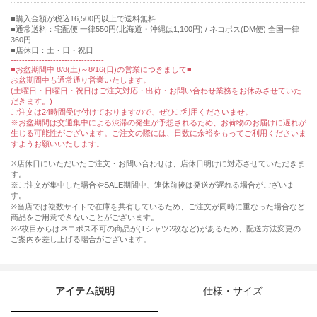
購入金額が税込16,500円以上で送料無料
通常送料：宅配便 一律550円(北海道・沖縄は1,100円) / ネコポス(DM便) 全国一律
360円
■店休日：土・日・祝日
---------------------------------
■お盆期間中 8/8(土)～8/16(日)の営業につきまして■
お盆期間中も通常通り営業いたします。
(土曜日・日曜日・祝日はご注文対応・出荷・お問い合わせ業務をお休みさせていた
だきます。)
ご注文は24時間受け付けておりますので、ぜひご利用くださいませ。
※お盆期間は交通集中による渋滞の発生が予想されるため、お荷物のお届けに遅れが
生じる可能性がございます。ご注文の際には、日数に余裕をもってご利用くださいま
すようお願いいたします。
---------------------------------
※店休日にいただいたご注文・お問い合わせは、店休日明けに対応させていただきま
す。
※ご注文が集中した場合やSALE期間中、連休前後は発送が遅れる場合がございま
す。
※当店では複数サイトで在庫を共有しているため、ご注文が同時に重なった場合など
商品をご用意できないことがございます。
※2枚目からはネコポス不可の商品が(Tシャツ2枚など)があるため、配送方法変更の
ご案内を差し上げる場合がございます。
アイテム説明
仕様・サイズ