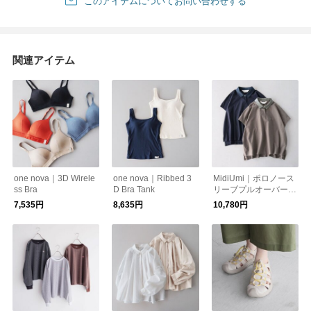
このアイテムについてお問い合わせする
関連アイテム
one nova｜3D Wirele
one nova｜Ribbed 3
MidiUmi｜ポロノース
ss Bra
D Bra Tank
リーブプルオーバー
【DM便発送可能】
7,535円
8,635円
10,780円