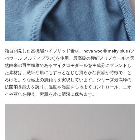
独自開発した高機能ハイブリッド素材、nova wool® melty plus (ノ
バウール メルティプラス)を使用。最高級の極細メリノウールと天
然由来の再生繊維であるマイクロモダールを主成分にブレンドし
た素材は、繊細な肌にもすっとなじむ滑らかな質感が特徴で、と
ろけるような極上の肌触りを実現しています。シリーズ最高峰の
抗菌消臭能力を誇り、温度や湿度を心地よくコントロール。ニオ
イや蒸れを抑え、素肌を常に清潔に保ちます。