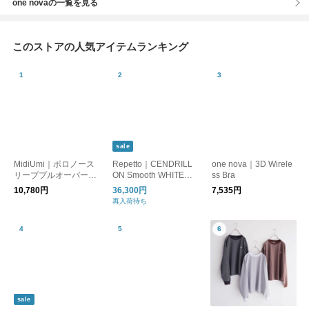
one novaの一覧を見る
このストアの人気アイテムランキング
sale
MidiUmi｜ポロノース
Repetto｜CENDRILL
one nova｜3D Wirele
リーブプルオーバー
ON Smooth WHITE
ss Bra
【DM便発送可能】
【SALE40%OFF!】
10,780円
36,300円
7,535円
再入荷待ち
sale