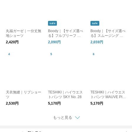
sale
sale
丸福ガーゼ｜一分丈無
Boody｜【サイズ選べ
Boody｜【サイズ選べ
地ショーツ
る】フルブリーフ ハ
る】スムージング シ
イウエスト シームレ
ョートパンツ ボクサ
2,420円
2,090円
2,659円
ス 下着 肌着 ショーツ
ーパンツ シームレス
インナー 肌着 パンツ
インナー 下着 肌着 ブ
ギフト ブーディー
ーディー
天衣無縫｜リブショー
TESHIKI｜ハイウエス
TESHIKI｜ハイウエス
ツ
トパンツ SKY No. 28
トパンツ MAUVE PIN
K No.5
2,530円
5,170円
5,170円
もっと見る