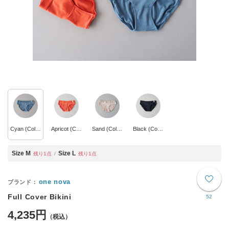
Cyan (Col.Cyan)
Apricot (Col.Apricot)
Sand (Col.Sand)
Black (Col.Black)
Size M
Size L
残り1点
残り1点
one nova
Full Cover Bikini
52
4,235円