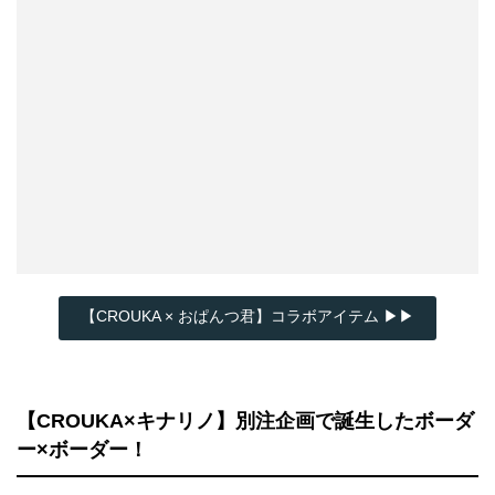
【CROUKA × おぱんつ君】コラボアイテム ▶▶
【CROUKA×キナリノ】別注企画で誕生したボーダ
ー×ボーダー！