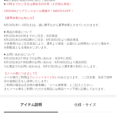
購入金額が税込5,000円以上で送料無料
13時までのご注文は最短当日出荷（土日祝も発送）
CROUKAクリアランスセール開催中！MAX70％OFF！
【夏季休業のお知らせ】
8月13日(木)～15日(土)は、誠に勝手ながら夏季休業とさせていただきます。
■ 商品の発送について
8月12日(水)13:00までのご注文：当日発送
8月12日(水)13:00以降のご注文：8月16日(日)より順次発送
※休業明けはご注文状況により、通常より発送・お届けにお時間をいただく場合や、
分割配送となる場合がございます。
■ お問い合わせについて
8月12日(水)17:00までのお問い合わせ：当日中に対応
8月12日(水)17:00以降のお問い合わせ：8月16日(日)より順次対応
※お電話でのお問い合わせは、8月17日(月)より通常通り対応いたします。
【メール便につきまして】
メール便のご利用は
クレジットカード払い
のみとなります。（ご注文後、当店で送料
分の金額訂正をし請求いたします）
ご利用の場合は注文時の備考欄に「メール便希望」とご記入ください。
またメール便をご利用いただける商品には商品ページ下部に記載しております。
アイテム説明
仕様・サイズ