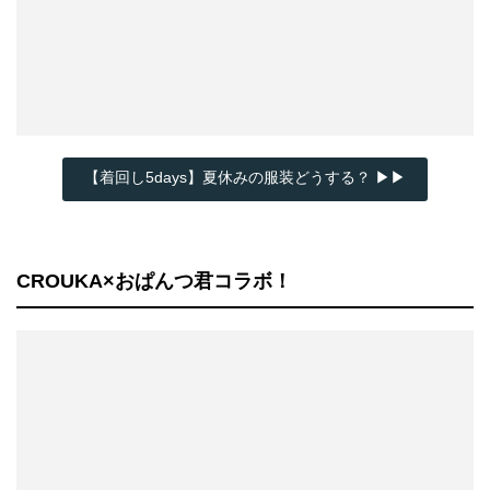
【着回し5days】夏休みの服装どうする？ ▶▶
CROUKA×おぱんつ君コラボ！