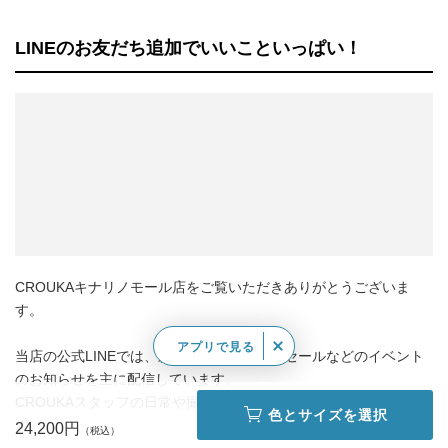
LINEのお友だち追加でいいこといっぱい！
CROUKAキナリノモール店をご覧いただきありがとうございま
す。
アプリで見る
当店の公式LINEでは、新作や再入荷情報、セールなどのイベント
のお知らせを主に配信しています。
CROUKAスタッフの日常や撮影の裏側などもお伝えしていきま
色とサイズを選択
す。
24,200円