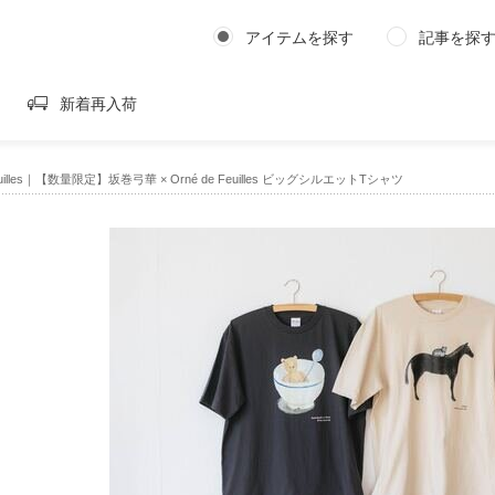
アイテムを探す
記事を探
新着再入荷
Feuilles｜【数量限定】坂巻弓華 × Orné de Feuilles ビッグシルエットTシャツ