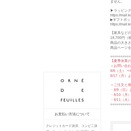
ません。
▶︎ラッピン
https://mall.
▶︎ギフトボ
https://mall.
【家具など
18,700
商品の⼤き
商品ページ
==========
【夏季休業
＜お問い合
8/8（土） 
8/17（月
＜ご注文と
・8/9（日
・8/10（
・8/11（
==========
お支払い方法について
クレジットカード決済、コンビ二決