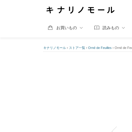
お買いもの
読みもの
キナリノモール
›
ストア一覧
›
Orné de Feuilles
›
Orné de 