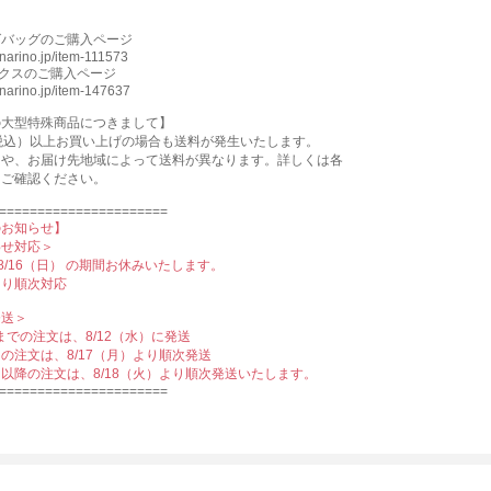
グバッグのご購入ページ
kinarino.jp/item-111573
ックスのご購入ページ
kinarino.jp/item-147637
の⼤型特殊商品につきまして】
円（税込）以上お買い上げの場合も送料が発⽣いたします。
さや、お届け先地域によって送料が異なります。詳しくは各
をご確認ください。
======================
のお知らせ】
わせ対応＞
〜8/16（日） の期間お休みいたします。
）より順次対応
発送＞
）までの注文は、8/12（水）に発送
月）の注文は、8/17（月）より順次発送
火）以降の注文は、8/18（火）より順次発送いたします。
======================