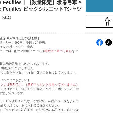
de Feuilles｜【数量限定】坂巻弓華 ×
de Feuilles ビッグシルエットTシャツ
込18,700円以上で送料無料
道・九州：990円、沖縄：1430円、
域：770円（税込）
法、送料、配送の詳細については
特商法に基づく表記
をご
い。
祝日は発送業務をお休みしております。
の同梱は承っておりません。
合によるキャンセル・返品・交換はお受けしておりません。
ッピングにつきまして】
ピングは有料です。（無料ラッピングは承っておりません）
ピングはカートに追加してご購入ください。ボックスと巾着
用意しております。
にラッピング可否が異なりますので、各商品ページをよくご
商品と一緒にカートに入れてご注文ください。
ジに「ラッピング対応不可」の記載がある場合はご対応でき