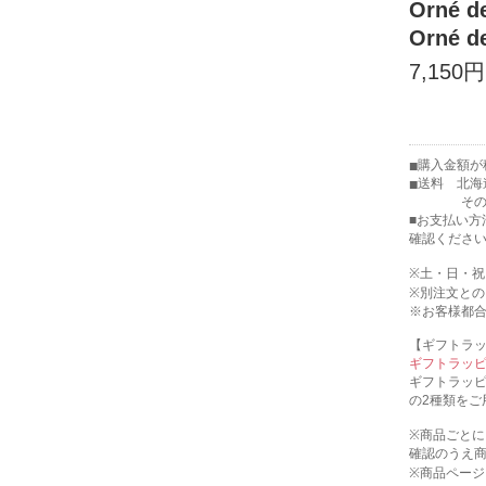
Orné 
Orné 
7,150円
購入金額が税
送料 北海
その他の地
■お支払い方
確認くださ
※土・日・
※別注文と
※お客様都
【ギフトラ
ギフトラッ
ギフトラッ
の2種類をご
※商品ごと
確認のうえ
※商品ペー